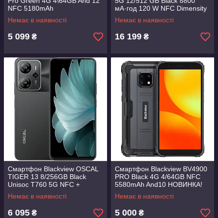
Pro Green 4G 4\64GB And 12
5G 12/512 GB Black 8800
NFC 5180mAh
мА·год 120 W NFC Dimensity
8020
Немає в наявності
Немає в наявності
5 099
16 199
₴
₴
Смартфон Blackview OSCAL
Смартфон Blackview BV4900
TIGER 13 8/256GB Black
PRO Black 4G 4/64GB NFC
Unisoc T760 5G NFC +
5580mAh And10 НОВИНКА!
подарунки!
Немає в наявності
Немає в наявності
6 095
5 000
₴
₴