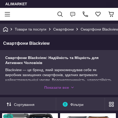
ALIMARKET
Товари та послуги
Смартфони
Смартфони Blackvie
Смартфони Blackview
Смартфони Blackview: Надійність та Міцність для
Активних Чоловіків
Blackview — це бренд, який зарекомендував себе як
виробник захищених смартфонів, здатних витримати
найекстремальніші умови. Водонепроникність, ударостійкість
та захист від пилу роблять ці пристрої ідеальними для
Показати все
активних людей, які працюють або подорожують в складних
умовах. Смартфони Blackview поєднують стильний дизайн,
високу функціональність і доступну ціну. Додаткові
Сортування
0
Фільтри
можливості, такі як пульсометр, компас та барометр, роблять
ці пристрої незамінними для тих, хто цінує комфорт та
надійність. Придбати смартфон Blackview ви можете в
–4%