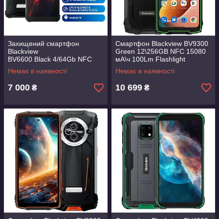
Захищений смартфон
Смартфон Blackview BV9300
Blackview
Green 12\256GB NFC 15080
BV6600 Black 4/64Gb NFC
мА\ч 100Lm Flashlight
8580mAh IP69К НОВИНКА!
Немає в наявності
Немає в наявності
7 000
10 699
₴
₴