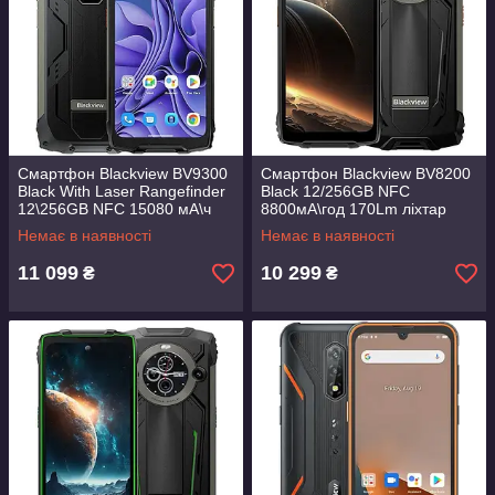
Смартфон Blackview BV9300
Смартфон Blackview BV8200
Black With Laser Rangefinder
Black 12/256GB NFC
12\256GB NFC 15080 мА\ч
8800мА\год 170Lm ліхтар
MTK Helio G100
Немає в наявності
Немає в наявності
11 099
10 299
₴
₴