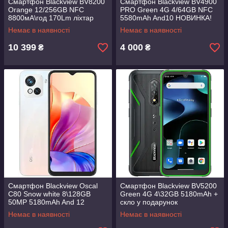
Смартфон Blackview BV8200
Смартфон Blackview BV4900
Orange 12/256GB NFC
PRO Green 4G 4/64GB NFC
8800мА\год 170Lm ліхтар
5580mAh And10 НОВИНКА!
MTK Helio G100
Немає в наявності
Немає в наявності
10 399
4 000
₴
₴
Смартфон Blackview Oscal
Смартфон Blackview BV5200
C80 Snow white 8\128GB
Green 4G 4\32GB 5180mAh +
50MP 5180mAh And 12
скло у подарунок
НОВИНКА!
Немає в наявності
Немає в наявності