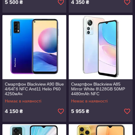
5 500
4 350
₴
₴
Смартфон Blackview A90 Blue
Смартфон Blackview A85
4/64Гб NFC And11 Helio P60
Mirror White 8\128GB 50MP
4250мАч
4480mAh NFC
Немає в наявності
Немає в наявності
4 150
5 955
₴
₴