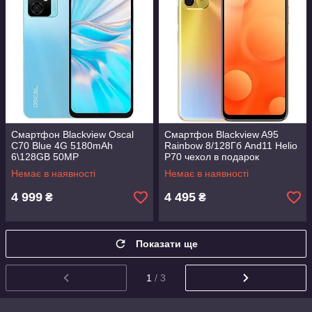
Смартфон Blackview Oscal
Смартфон Blackview A95
C70 Blue 4G 5180mAh
Rainbow​​​​​​​ 8/128Гб And11 Helio
6\128GB 50MP
P70 чехол в подарок
Немає в наявності
Немає в наявності
4 999
4 495
₴
₴
Показати ще
1
/ 3