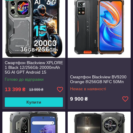
інтернет-магазині
ALIMARKET
— надійного партнера у світі
технологій!
Смартфон Blackview XPLORE
1 Black 12/256Gb 20000mAh
5G AI GPT Android 15
GLOBAL
Смартфон Blackview BV9200
Готово до відправки
Orange 8\256GB NFC 50Мп
13 399
Немає в наявності
₴
13 999 ₴
9 900
₴
Купити