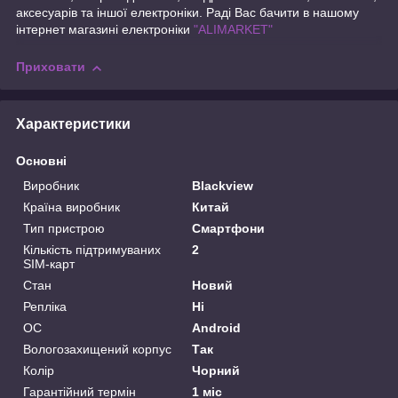
аксесуарів та іншої електроніки. Раді Вас бачити в нашому
інтернет магазині електроніки
"ALIMARKET"
Приховати
Характеристики
Основні
Виробник
Blackview
Країна виробник
Китай
Тип пристрою
Смартфони
Кількість підтримуваних
2
SIM-карт
Стан
Новий
Репліка
Ні
ОС
Android
Вологозахищений корпус
Так
Колір
Чорний
Гарантійний термін
1 міс