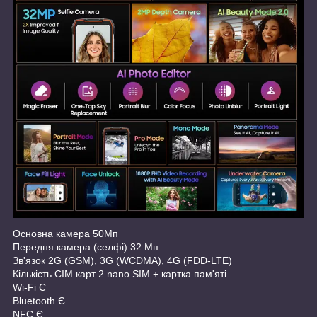
Основна камера 50Мп
Передня камера (селфі) 32 Мп
Зв'язок 2G (GSM), 3G (WCDMA), 4G (FDD-LTE)
Кількість СІМ карт 2 nano SIM + картка пам'яті
Wi-Fi Є
Bluetooth Є
NFC Є