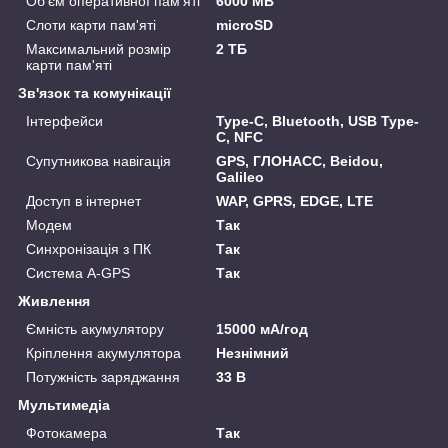
Об'єм оперативної пам'яті
6000 MB
Слоти карти пам'яті
microSD
Максимальний розмір
2 ТБ
карти пам'яті
Зв'язок та комунікації
Інтерфейси
Type-C, Bluetooth, USB Type-
C, NFC
Супутникова навігація
GPS, ГЛОНАСС, Beidou,
Galileo
Доступ в інтернет
WAP, GPRS, EDGE, LTE
Модем
Так
Синхронізація з ПК
Так
Система A-GPS
Так
Живлення
Ємність акумулятору
15000 мА/год
Кріплення акумулятора
Незнімний
Потужність заряджання
33 В
Мультимедіа
Фотокамера
Так