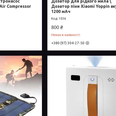
тронасос
Дозатор для рідкого мила \
Air Compressor
Дозатор піни Xiaomi Yoppin а
1200 мАч
1036
800 ₴
Немає в наявності
+380 (97) 304-27-50