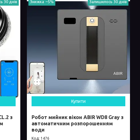
ь 30 днів
–5%
Залишилось 30 днів
Купити
L.2 з
Робот мийник вікон ABIR WD8 Gray з
ям
автоматичним розпорошенням
води
1476