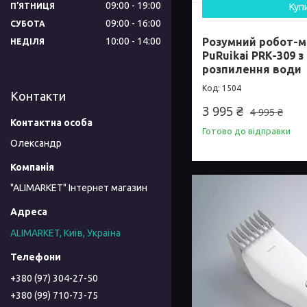
09:00
19:00
Куп
ПʼЯТНИЦЯ
09:00
16:00
СУБОТА
10:00
14:00
Розумний робот-м
НЕДІЛЯ
PuRuikai PRK-309 
розпилення води
1504
Контакти
3 995 ₴
4 995 ₴
Готово до відправки
Олександр
"ALIMARKET" Інтернет магазин
ALIMARKET, Київ, Україна
+380 (97) 304-27-50
+380 (99) 710-73-75