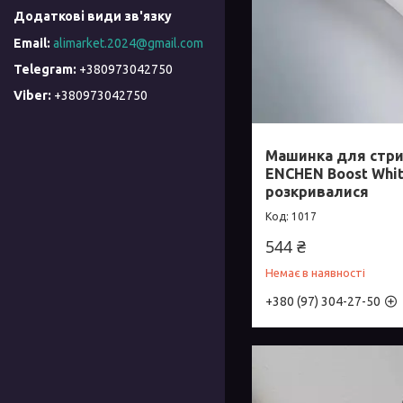
alimarket.2024@gmail.com
+380973042750
+380973042750
Машинка для стри
ENCHEN Boost Whit
розкривалися
1017
544 ₴
Немає в наявності
+380 (97) 304-27-50