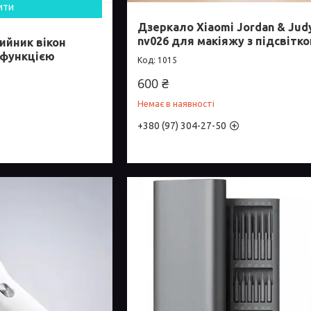
ити
Дзеркало Xiaomi Jordan & Jud
nv026 для макіяжу з підсвітк
ийник вікон
з функцією
1015
600 ₴
Немає в наявності
+380 (97) 304-27-50