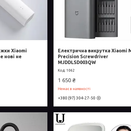
жки Xiaomi
Електрична викрутка Xiaomi M
e нові не
Precision Screwdriver
MJDDLSD003QW
1062
1 650 ₴
Немає в наявності
+380 (97) 304-27-50