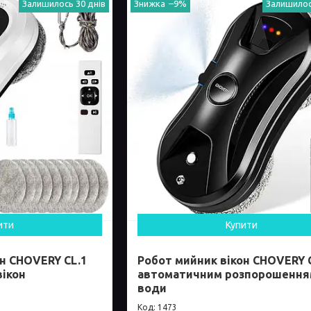
Залишилось 30 днів
–9%
Залишилос
ити
Купити
н CHOVERY CL.1
Робот мийник вікон CHOVERY C
вікон
автоматичним розпорошенн
води
1473