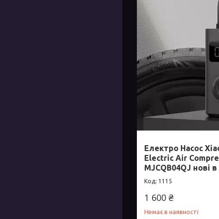
Електро Насос Xiao
Electric Air Compre
MJCQB04QJ нові в
1115
1 600 ₴
Немає в наявності