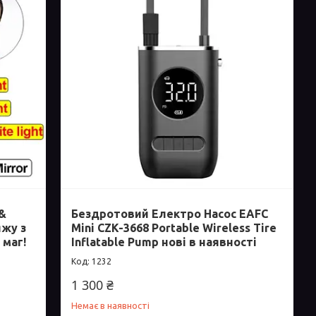
 &
Бездротовий Електро Насос EAFC
яжу з
Mini CZK-3668 Portable Wireless Tire
 маг!
Inflatable Pump нові в наявності
1232
1 300 ₴
Немає в наявності