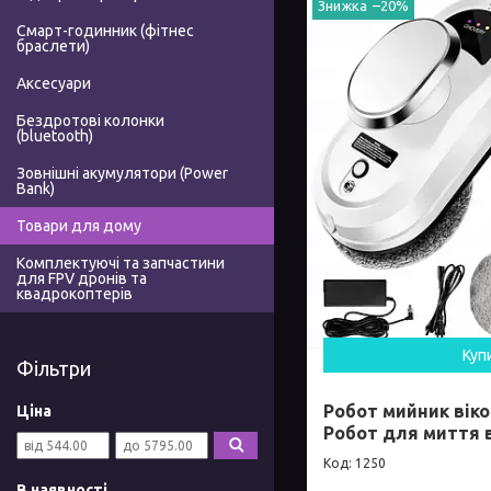
–20%
Смарт-годинник (фітнес
браслети)
Аксесуари
Бездротові колонки
(bluetooth)
Зовнішні акумулятори (Power
Bank)
Товари для дому
Комплектуючі та запчастини
для FPV дронів та
квадрокоптерів
Куп
Фільтри
Робот мийник віко
Ціна
Робот для миття 
1250
В наявності