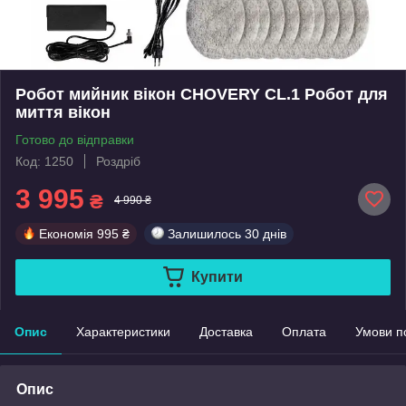
Робот мийник вікон CHOVERY CL.1 Робот для
миття вікон
Готово до відправки
Код: 1250
Роздріб
3 995
₴
4 990 ₴
Економія
995 ₴
Залишилось
30 днів
Купити
Опис
Характеристики
Доставка
Оплата
Умови п
Опис