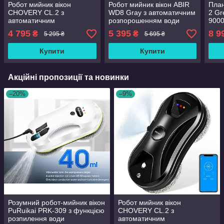
Робот мийник вікон
Робот мийник вікон ABIR
План
CHOVERY CL.2 з
WD8 Gray з автоматичним
2 Gr
автоматичним
розпорошенням води
900
розпорошенням води
Andr
4 795
5 395
8 9
₴
₴
5 295 ₴
5 695 ₴
стіл
Купити
Купити
Акційні пропозиції та новинки
–20%
–9%
Розумний робот-мийник вікон
Робот мийник вікон
PuRuikai PRK-309 з функцією
CHOVERY CL.2 з
розпилення води
автоматичним