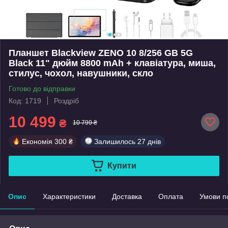
Планшет Blackview ZENO 10 8/256 GB 5G
Black 11" дюйм 8800 mAh + клавіатура, миша,
стилус, чохол, навушники, скло
Готово до відправки
Код: 1719
Роздріб
10 499
₴
10 799 ₴
Економія
300 ₴
Залишилось
27 днів
Купити
Опис
Характеристики
Доставка
Оплата
Умови п