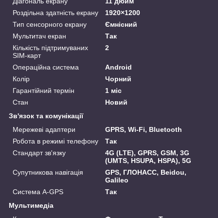
Діагональ екрану
11 дюйм
Роздільна здатність екрану
1920×1200
Тип сенсорного екрану
Ємнісний
Мультитач екран
Так
Кількість підтримуваних
2
SIM-карт
Операційна система
Android
Колір
Чорний
Гарантійний термін
1 міс
Стан
Новий
Зв'язок та комунікації
Мережеві адаптери
GPRS, Wi-Fi, Bluetooth
Робота в режимі телефону
Так
Стандарт зв'язку
4G (LTE), GPRS, GSM, 3G
(UMTS, HSUPA, HSPA), 5G
Супутникова навігація
GPS, ГЛОНАСС, Beidou,
Galileo
Система A-GPS
Так
Мультимедіа