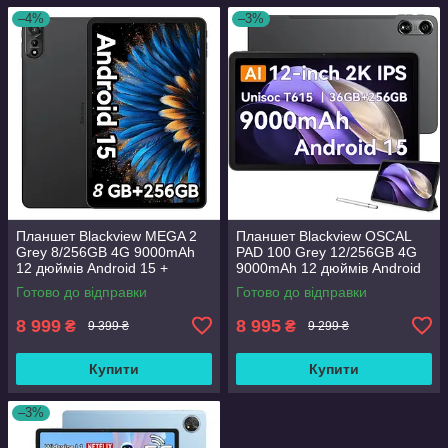
–4%
–3%
Планшет Blackview MEGA 2
Планшет Blackview OSCAL
Grey 8/256GB 4G 9000mAh
PAD 100 Grey 12/256GB 4G
12 дюймів Android 15 +
9000mAh 12 дюймів Android
чохол, скло, стілус
15 + чохол, скло, стілус
Готово до відправки
Готово до відправки
8 999
8 995
₴
₴
9 399 ₴
9 299 ₴
Купити
Купити
–3%