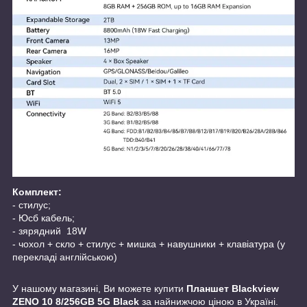
Комплект:
- стилус;
- Юсб кабель;
- зярядний 18W
- чохол + скло + стилус + мишка + навушники + клавіатура (у
перекладі англійською)
У нашому магазині, Ви можете купити
Планшет Blackview
ZENO 10 8/256GB 5G Black
за найнижчою ціною в Україні.