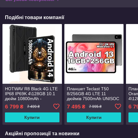
Подібні товари компанії
HOTWAV R8 Black 4G LTE
Планшет Teclast T50
Пла
IP68 IP69K 4\128GB 10.1
8/256GB 4G LTE 11
Oran
дюйм 10800mAh -
дюймів 7500mAh UNISOC
4\12
Подарунок скло!
T616 Android 13
1080
6 799
7 495
6 7
₴
₴
7 499 ₴
7 995 ₴
скло
Купити
Купити
Акційні пропозиції та новинки