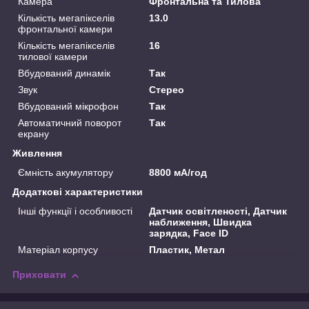
Камера
Фронтальна та Тилова
Кількість мегапікселів
13.0
фронтальної камери
Кількість мегапікселів
16
тилової камери
Вбудований динамік
Так
Звук
Стерео
Вбудований мікрофон
Так
Автоматичний поворот
Так
екрану
Живлення
Ємність акумулятору
8800 мА/год
Додаткові характеристики
Інші функції і особливості
Датчик освітленості, Датчик
наближення, Швидка
зарядка, Face ID
Матеріал корпусу
Пластик, Метал
Приховати