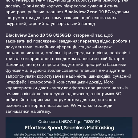
його універсальним ґаджетом для користувачів різного рівня
досвіду. Сірий колір корпусу підкреслює сучасний стиль
пристрою, роблячи планшет
Blackview Zeno 10 5G
чудовим
інструментом для тих, кому важливо, щоб техніка мала
акуратний, строгий та універсальний вигляд.
Blackview Zeno 10 5G 8/256GB
створений так, щоб
закривати всі повсякденні завдання: перегляд відео, робота з
документами, онлайн-конференції, соціальні мережі,
навчання, читання, мобільні ігри середнього рівня, навігація і
тривале використання поза домом завдяки місткій батареї.
Важливо, що це не просто бюджетний пристрій із базовими
функціями, а дійсно збалансований планшет, який здатний
запропонувати користувачеві надійність, швидкодію, сучасний
інтерфейс і комфортний користувацький досвід. Його
характеристики дають змогу комфортно працювати навіть із
великою кількістю застосунків одночасно, а підтримка 5G
робить його корисним інструментом для тих, хто часто
виходить в інтернет поза зоною Wi-Fi та хоче завжди
залишатися на зв'язку.