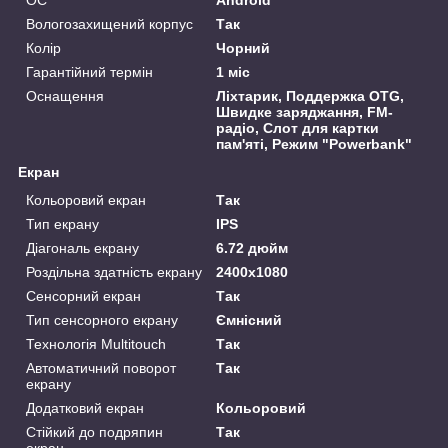
Вологозахищений корпус
Так
Колір
Чорний
Гарантійний термін
1 міс
Оснащення
Ліхтарик, Поддержка OTG,
Швидке заряджання, FM-
радіо, Слот для картки
пам'яті, Режим "Powerbank"
Екран
Кольоровий екран
Так
Тип екрану
IPS
Діагональ екрану
6.72 дюйм
Роздільна здатність екрану
2400x1080
Сенсорний екран
Так
Тип сенсорного екрану
Ємнісний
Технологія Multitouch
Так
Автоматичний поворот
Так
екрану
Додатковий екран
Кольоровий
Стійкий до подряпин
Так
екран