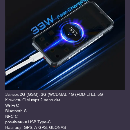
Зв'язок 2G (GSM), 3G (WCDMA), 4G (FDD-LTE), 5G
Кількість СІМ карт 2 nano сім
Wi-Fi Є
Bluetooth Є
NFC Є
рознімання USB Type-C
Навігація GPS, A-GPS, GLONAS