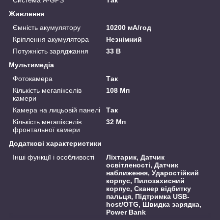
Живлення
Ємність акумулятору
10200 мА/год
Кріплення акумулятора
Незнімний
Потужність заряджання
33 В
Мультимедіа
Фотокамера
Так
Кількість мегапікселів
108 Мп
камери
Камера на лицьовій панелі
Так
Кількість мегапікселів
32 Мп
фронтальної камери
Додаткові характеристики
Інші функції і особливості
Ліхтарик, Датчик
освітленості, Датчик
наближення, Ударостійкий
корпус, Пилозахисний
корпус, Сканер відбитку
пальця, Підтримка USB-
host/OTG, Швидка зарядка,
Power Bank