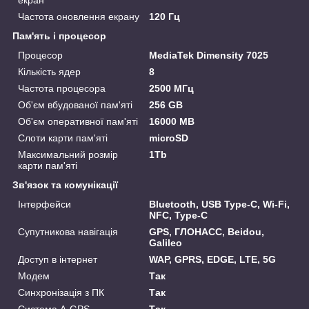
Частота оновлення екрану
120 Гц
Пам'ять і процесор
Процесор
MediaTek Dimensity 7025
Кількість ядер
8
Частота процесора
2500 МГц
Об'єм вбудованої пам'яті
256 GB
Об'єм оперативної пам'яті
16000 MB
Слоти карти пам'яті
microSD
Максимальний розмір
1Tb
карти пам'яті
Зв'язок та комунікації
Інтерфейси
Bluetooth, USB Type-C, Wi-Fi,
NFC, Type-C
Супутникова навігація
GPS, ГЛОНАСС, Beidou,
Galileo
Доступ в інтернет
WAP, GPRS, EDGE, LTE, 5G
Модем
Так
Синхронізація з ПК
Так
Система A-GPS
Так