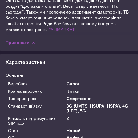
Оплата та доставка на Ваш вибір, докладніше дивіться в
розділі "Доставка й оплата". Весь товар у наявності "На
сьогодні". Також ми пропонуємо асортимент смартфонів, ТБ
боксів, смарт-годинних колонок, планшетів, аксесуарів та
іншої електроніки.Ради Вас бачити в нашому інтернет-
магазині електроніки
"ALIMARKET"
Приховати
Характеристики
Основні
Виробник
Cubot
Країна виробник
Китай
Тип пристрою
Смартфони
Стандарт зв'язку
3G (UMTS, HSUPA, HSPA), 4G
(LTE), 5G
Кількість підтримуваних
2
SIM-карт
Стан
Новий
ОС
Android