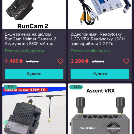
Екшн камера на шолом
Відеоприймач Readytosky
RunCam Helmet Camera 2
1.2G VRX Readytosky 12CH
Акумулятор 3500 мА·год,
відеоприймач 1.2 ГГц
Вологозахист, Нічна Зйомка
Готово до відправки
Готово до відправки
4 495
1 299
₴
₴
5 495 ₴
1 553 ₴
Купити
Купити
–16%
–14%