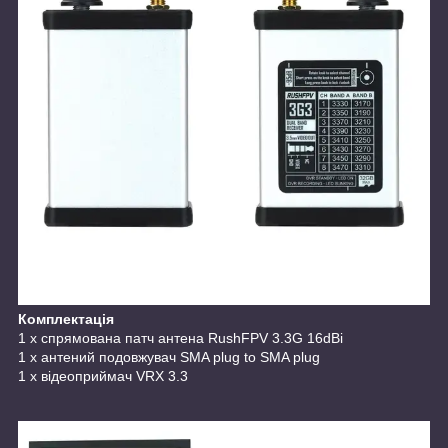
Комплектація
1 х спрямована патч антена RushFPV 3.3G 16dBi
1 х антений подовжувач SMA plug to SMA plug
1 х відеоприймач VRX 3.3