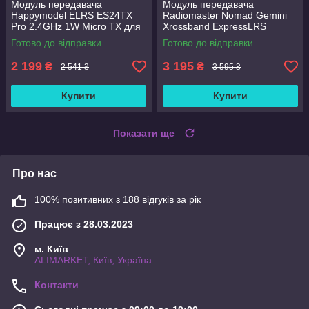
Модуль передавача
Модуль передавача
Happymodel ELRS ES24TX
Radiomaster Nomad Gemini
Pro 2.4GHz 1W Micro TX для
Xrossband ExpressLRS
Radiomaster tx12 tx16s
2.4GHz/900MHz Dual 1W
Готово до відправки
Готово до відправки
2 199
3 195
₴
₴
2 541 ₴
3 595 ₴
Купити
Купити
Показати ще
Про нас
100% позитивних з 188 відгуків за рік
Працює з 28.03.2023
м. Київ
ALIMARKET, Київ, Україна
Контакти