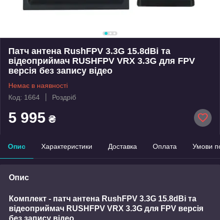
Патч антена RushFPV 3.3G 15.8dBi та
відеоприймач RUSHFPV VRX 3.3G для FPV
версія без запису відео
Немає в наявності
Код: 1664
Роздріб
5 995
₴
Опис
Характеристики
Доставка
Оплата
Умови п
Опис
Комплект - патч антена RushFPV 3.3G 15.8dBi та
відеоприймач RUSHFPV VRX 3.3G для FPV версія
без запису відео