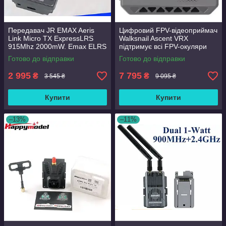
Передавач JR EMAX Aeris
Цифровий FPV-відеоприймач
Link Micro TX ExpressLRS
Walksnail Ascent VRX
915Mhz 2000mW. Emax ELRS
підтримує всі FPV-окуляри
на 915МГц із потужністю до
Готово до відправки
Готово до відправки
2В
2 995
7 795
₴
₴
3 545 ₴
9 095 ₴
Купити
Купити
–13%
–11%