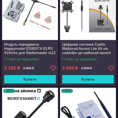
Модуль передавача
Цифрова система Caddx
Happymodel ES900TX ELRS
Walksnail Ascent Lite Kit vtx
915mhz для Radiomaster tx12
caddxfpv до walksnail ascent
tx16s
goggles
Готово до відправки
Готово до відправки
2 195
3 099
₴
₴
2 895 ₴
3 999 ₴
Купити
Купити
–18%
–16%