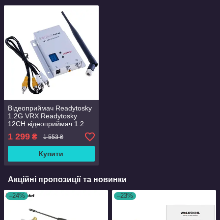
Відеоприймач Readytosky
1.2G VRX Readytosky
12CH відеоприймач 1.2
ГГц
1 299
₴
1 553 ₴
Купити
Акційні пропозиції та новинки
–24%
–23%