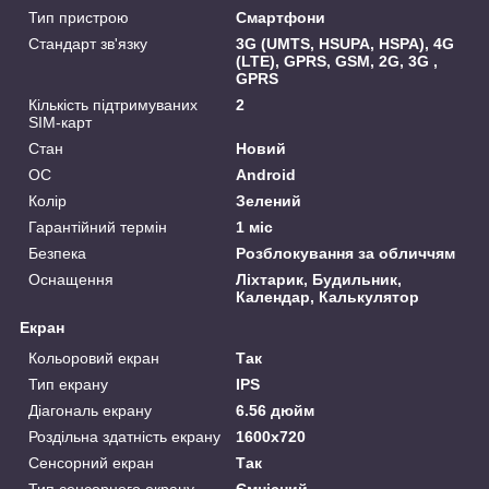
Тип пристрою
Смартфони
Стандарт зв'язку
3G (UMTS, HSUPA, HSPA), 4G
(LTE), GPRS, GSM, 2G, 3G ,
GPRS
Кількість підтримуваних
2
SIM-карт
Стан
Новий
ОС
Android
Колір
Зелений
Гарантійний термін
1 міс
Безпека
Розблокування за обличчям
Оснащення
Ліхтарик, Будильник,
Календар, Калькулятор
Екран
Кольоровий екран
Так
Тип екрану
IPS
Діагональ екрану
6.56 дюйм
Роздільна здатність екрану
1600x720
Сенсорний екран
Так
Тип сенсорного екрану
Ємнісний