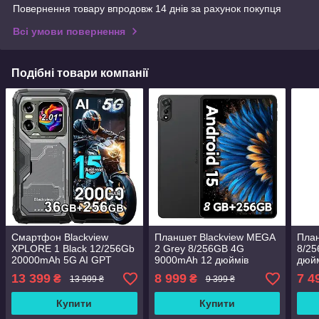
Повернення товару впродовж 14 днів за рахунок покупця
Всі умови повернення
Подібні товари компанії
Смартфон Blackview
Планшет Blackview MEGA
План
XPLORE 1 Black 12/256Gb
2 Grey 8/256GB 4G
8/25
20000mAh 5G AI GPT
9000mAh 12 дюймів
дюй
Android 15 GLOBAL
Android 15 + чохол, скло,
T616
13 399
8 999
7 4
₴
₴
13 999 ₴
9 399 ₴
стілус
Купити
Купити