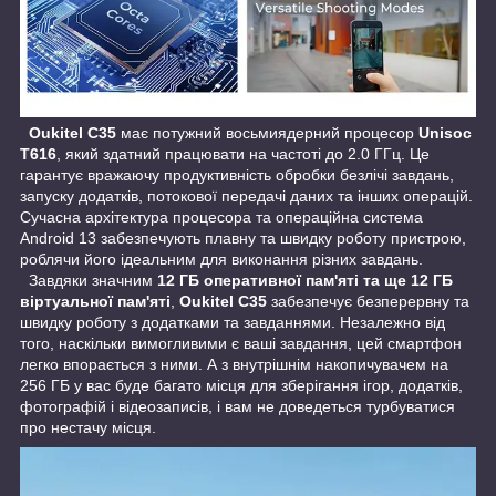
Oukitel C35
має потужний восьмиядерний процесор
Unisoc
T616
, який здатний працювати на частоті до 2.0 ГГц. Це
гарантує вражаючу продуктивність обробки безлічі завдань,
запуску додатків, потокової передачі даних та інших операцій.
Сучасна архітектура процесора та операційна система
Android 13 забезпечують плавну та швидку роботу пристрою,
роблячи його ідеальним для виконання різних завдань.
Завдяки значним
12 ГБ оперативної пам'яті та ще 12 ГБ
віртуальної пам'яті
,
Oukitel C35
забезпечує безперервну та
швидку роботу з додатками та завданнями. Незалежно від
того, наскільки вимогливими є ваші завдання, цей смартфон
легко впорається з ними. А з внутрішнім накопичувачем на
256 ГБ у вас буде багато місця для зберігання ігор, додатків,
фотографій і відеозаписів, і вам не доведеться турбуватися
про нестачу місця.