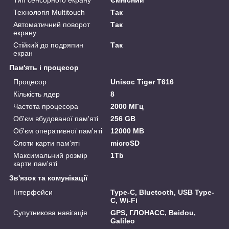
Технологія Multitouch
Так
Автоматичний поворот
Так
екрану
Стійкий до подряпин
Так
екран
Пам'ять і процесор
Процесор
Unisoc Tiger T616
Кількість ядер
8
Частота процесора
2000 МГц
Об'єм вбудованої пам'яті
256 GB
Об'єм оперативної пам'яті
12000 MB
Слоти карти пам'яті
microSD
Максимальний розмір
1Tb
карти пам'яті
Зв'язок та комунікації
Інтерфейси
Type-C, Bluetooth, USB Type-
C, Wi-Fi
Супутникова навігація
GPS, ГЛОНАСС, Beidou,
Galileo