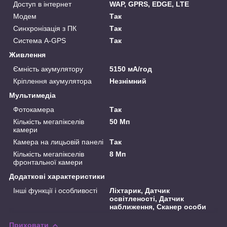
Доступ в інтернет
WAP, GPRS, EDGE, LTE
Модем
Так
Синхронізація з ПК
Так
Система A-GPS
Так
Живлення
Ємність акумулятору
5150 мА/год
Кріплення акумулятора
Незнімний
Мультимедіа
Фотокамера
Так
Кількість мегапікселів
50 Мп
камери
Камера на лицьовій панелі
Так
Кількість мегапікселів
8 Мп
фронтальної камери
Додаткові характеристики
Інші функції і особливості
Ліхтарик, Датчик
освітленості, Датчик
наближення, Сканер особи
Приховати