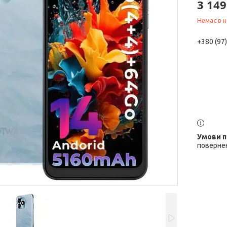
3 149
Немає в н
+380 (97
повернен