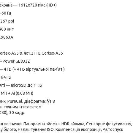
екрана — 1612х720 пікс.(HD+)
 60 Гц
267 ppi
400 нит
C9863A
ortex-A55 & 4x1.2 ГГц Cortex-A55
— Power GE8322
4 ГБ (+ 4 ГБ віртуальної пам'яті)
 64 ГБ
яті — microSD до 1 ТБ
МП + AI (0.08 МП)
ик: PureCel, Діафрагма: f/1.8
зі штучним інтелектом
080), 30 кадр.
ні позначки, Панорамна зйомка, HDR зйомка, Сенсорне фокусування,
 білого, Налаштування ISO, Компенсація експозиції, Автоспуск