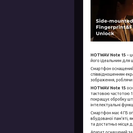
HOTWAV Note 15
– ц
його ідеальним для 
Смартфон оснащений 
співвідношенням екра
зображення, роблячи
HOTWAV Note 15
осн
тактовою частотою 1,
покращує обробку шту
інтелектуальні функц
Смартфон має 4 ГБ о
вбудованої пам'яті, 
та достатньо місця д
Апарат оснащений зад