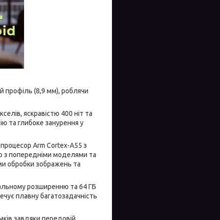
й профіль (8,9 мм), роблячи
елів, яскравістю 400 ніт та
ію та глибоке занурення у
процесор Arm Cortex-A55 з
но з попередніми моделями та
тми обробки зображень та
уальному розширенню та 64 ГБ
печує плавну багатозадачність
мків завдяки передовій