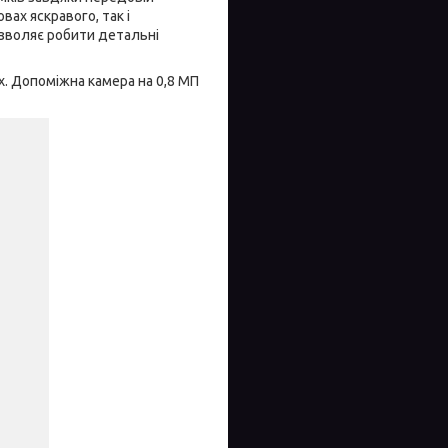
вах яскравого, так і
озволяє робити детальні
х. Допоміжна камера на 0,8 МП