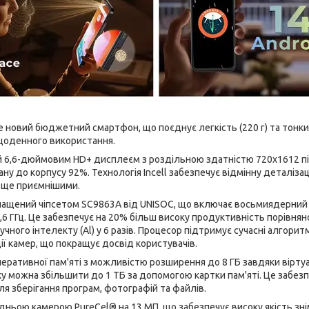
е новий бюджетний смартфон, що поєднує легкість (220 г) та тонки
щоденного використання.
6,6-дюймовим HD+ дисплеєм з роздільною здатністю 720x1612 пікс
ну до корпусу 92%. Технологія Incell забезпечує відмінну деталізац
 ще приємнішими.
ащений чіпсетом SC9863A від UNISOC, що включає восьмиядерний 
6 ГГц. Це забезпечує на 20% більш високу продуктивність порівня
чного інтелекту (Al) у 6 разів. Процесор підтримує сучасні алгори
ії камер, що покращує досвід користувачів.
перативної пам'яті з можливістю розширення до 8 ГБ завдяки вірт
яку можна збільшити до 1 ТБ за допомогою картки пам'яті. Це забез
ля зберігання програм, фотографій та файлів.
ньою камерою PureCel® на 13 МП, що забезпечує високу якість зні