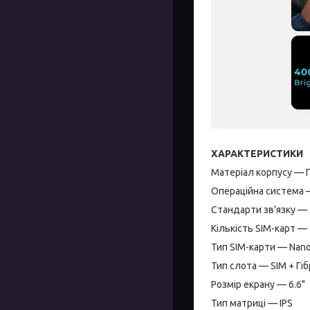
ХАРАКТЕРИСТИКИ
Матеріал корпусу — 
Операційна система 
Стандарти зв'язку — 2
Кількість SIM-карт — 
Тип SIM-карти — Nan
Тип слота — SIM + Гі
Розмір екрану — 6.6"
Тип матриці — IPS