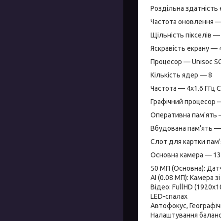
Роздільна здатність 
Частота оновлення —
Щільність пікселів — 
Яскравість екрану — 
Процесор — Unisoc S
Кількість ядер — 8
Частота — 4x1.6 ГГц C
Графічний процесор 
Оперативна пам'ять — 
Вбудована пам'ять —
Слот для картки пам'
Основна камера — 13 
50 МП (Основна): Датч
AI (0.08 МП): Камера 
Відео: FullHD (1920x1
LED-спалах
Автофокус, Географіч
Налаштування балансу