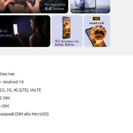
Пластик
— Android 14
G, 3G, 4G (LTE), VoLTE
2 SIM
o-SIM
бридний (SIM або MicroSD)