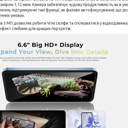
озміром 1,12 мкм. Камера забезпечує чудову продуктивність як в умо
ення, підтримуючи такі функції, як фазове автофокусування, що д
ічних умовах.
 5 МП дозволяє робити чіткі селфи та спілкуватися у відеодзвінка
ефект глибини для кращих портретів.