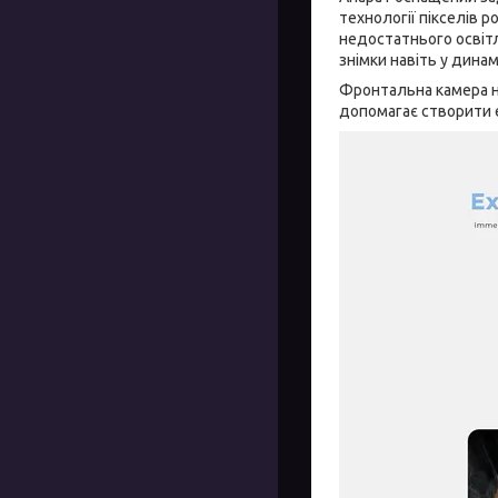
технології пікселів р
недостатнього освітл
знімки навіть у динам
Фронтальна камера на
допомагає створити 