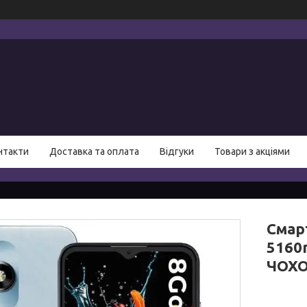
нтакти
Доставка та оплата
Відгуки
Товари з акціями
Смар
5160
ЧОХО