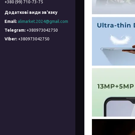
+380 (99) 710-73-75
alimarket.2024@gmail.com
+380973042750
+380973042750