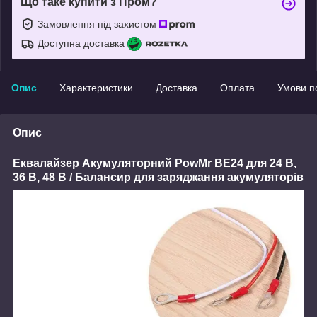
Що таке купити з Пром?
Замовлення під захистом
Доступна доставка
Опис
Характеристики
Доставка
Оплата
Умови п
Опис
Еквалайзер Акумуляторний PowMr BE24 для 24 В,
36 В, 48 В / Балансир для заряджання акумуляторів