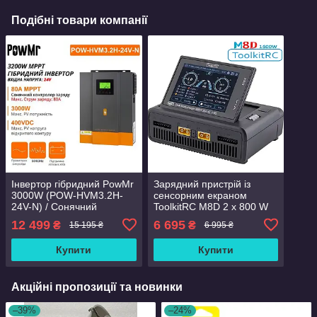
Подібні товари компанії
Інвертор гібридний PowMr
Зарядний пристрій із
3000W (POW-HVM3.2H-
сенсорним екраном
24V-N) / Сонячний
ToolkitRC M8D 2 x 800 W
інвертор із чистою
30 A 1-8S
12 499
6 695
₴
₴
15 195 ₴
6 995 ₴
синусоїдою
Купити
Купити
Акційні пропозиції та новинки
–39%
–24%