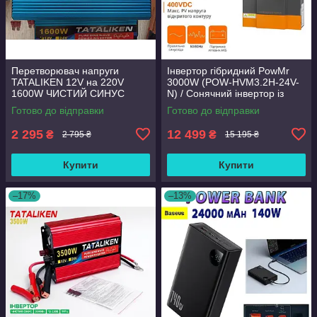
Перетворювач напруги
Інвертор гібридний PowMr
TATALIKEN 12V на 220V
3000W (POW-HVM3.2H-24V-
1600W ЧИСТИЙ СИНУС
N) / Сонячний інвертор із
ІНВЕРТОР
чистою синусоїдою
Готово до відправки
Готово до відправки
2 295
12 499
₴
₴
2 795 ₴
15 195 ₴
Купити
Купити
–17%
–13%