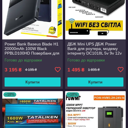
Power Bank Baseus Blade H1
ДБЖ Mini UPS ДБЖ Power
20000mAh 100W Black
Bank для роутера, модему
PPBLD100HD Повербанк для
інтернету DC1018L 5v 9v 12v
ноутбука
usb 10400mAh
Готово до відправки
Готово до відправки
3 195
1 495
₴
₴
4 195 ₴
1 895 ₴
Купити
Купити
–18%
–18%