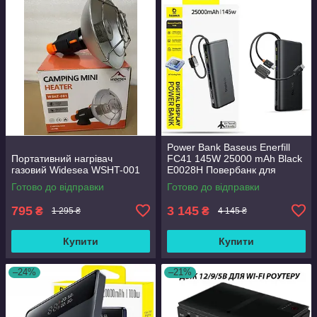
Power Bank Baseus Enerfill
Портативний нагрівач
FC41 145W 25000 mAh Black
газовий Widesea WSHT-001
E0028H Повербанк для
ноутбука
Готово до відправки
Готово до відправки
795
3 145
₴
₴
1 295 ₴
4 145 ₴
Купити
Купити
–24%
–21%