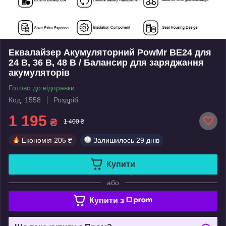
Еквалайзер Акумуляторний PowMr BE24 для
24 В, 36 В, 48 В / Балансир для заряджання
акумуляторів
Готово до відправки
Код: 1558
Роздріб
1 195
₴
1 400 ₴
Економія
205 ₴
Залишилось
29 днів
Купити
або
Купити з