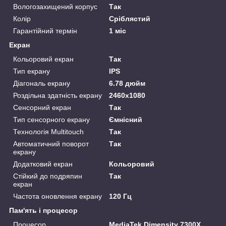
Вологозахищений корпус
Так
Колір
Сріблястий
Гарантійний термін
1 міс
Екран
Кольоровий екран
Так
Тип екрану
IPS
Діагональ екрану
6.78 дюйм
Роздільна здатність екрану
2460x1080
Сенсорний екран
Так
Тип сенсорного екрану
Ємнісний
Технологія Multitouch
Так
Автоматичний поворот
Так
екрану
Додатковий екран
Кольоровий
Стійкий до подряпин
Так
екран
Частота оновлення екрану
120 Гц
Пам'ять і процесор
Процесор
MediaTek Dimensity 7300X