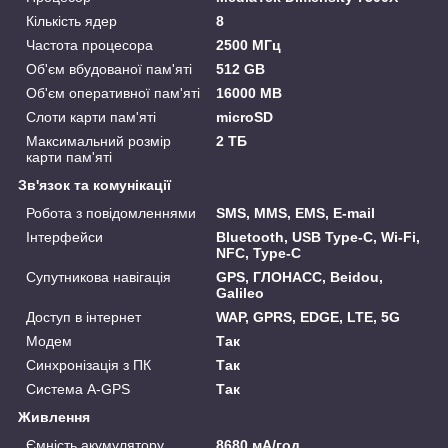
Кількість ядер
8
Частота процесора
2500 МГц
Об'єм вбудованої пам'яті
512 GB
Об'єм оперативної пам'яті
16000 MB
Слоти карти пам'яті
microSD
Максимальний розмір
2 ТБ
карти пам'яті
Зв'язок та комунікації
Робота з повідомленнями
SMS, MMS, EMS, E-mail
Інтерфейси
Bluetooth, USB Type-C, Wi-Fi,
NFC, Type-C
Супутникова навігація
GPS, ГЛОНАСС, Beidou,
Galileo
Доступ в інтернет
WAP, GPRS, EDGE, LTE, 5G
Модем
Так
Синхронізація з ПК
Так
Система A-GPS
Так
Живлення
Ємність акумулятору
8680 мА/год