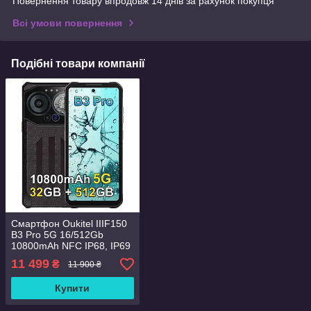
Повернення товару впродовж 14 днів за рахунок покупця
Всі умови повернення
Подібні товари компанії
Смартфон Oukitel IIIF150
B3 Pro 5G 16/512Gb
10800mAh NFC IP68, IP69
та MIL-STD-810H + скло
11 499
₴
11 900 ₴
Купити