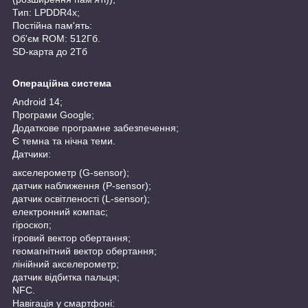
Тип: LPDDR4x;
Постійна пам'ять:
Об'єм ROM: 512Гб.
SD-карта до 2Тб
Операційна система
Android 14;
Програми Google;
Додаткове програмне забезпечення;
Є темна та нічна теми.
Датчики:
акселерометр (G-sensor);
датчик наближення (P-sensor);
датчик освітленості (L-sensor);
електронний компас;
гіроскоп;
ігровий вектор обертання;
геомагнітний вектор обертання;
лінійний акселерометр;
датчик відбитка пальця;
NFC.
Навігація у смартфоні: