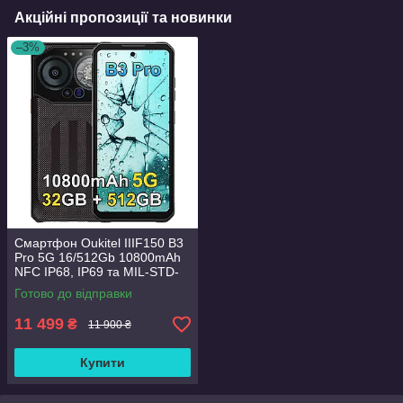
Акційні пропозиції та новинки
–3%
Смартфон Oukitel IIIF150 B3
Pro 5G 16/512Gb 10800mAh
NFC IP68, IP69 та MIL-STD-
810H + скло
Готово до відправки
11 499
₴
11 900 ₴
Купити