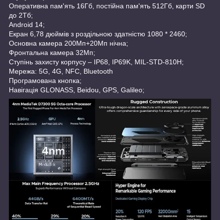
Оперативна пам'ять 16Гб, постійна пам'ять 512Гб, карти SD
до 2Тб;
Android 14;
Екран 6,78 дюймів з роздільною здатністю 1080 * 2460;
Основна камера 200Мп+20Мп нічна;
Фронтальна камера 32Мп;
Ступінь захисту корпусу – IP68, IP69K, MIL-STD-810H;
Мережа: 5G, 4G, NFC, Bluetooth
Програмована кнопка;
Навігація GLONASS, Beidou, GPS, Galileo;