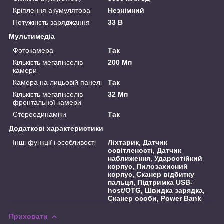
Кріплення акумулятора
Незнімний
Потужність заряджання
33 В
Мультимедіа
Фотокамера
Так
Кількість мегапікселів
200 Мп
камери
Камера на лицьовій панелі
Так
Кількість мегапікселів
32 Мп
фронтальної камери
Стереодинаміки
Так
Додаткові характеристики
Інші функції і особливості
Ліхтарик, Датчик
освітленості, Датчик
наближення, Ударостійкий
корпус, Пилозахисний
корпус, Сканер відбитку
пальця, Підтримка USB-
host/OTG, Швидка зарядка,
Сканер особи, Power Bank
Приховати