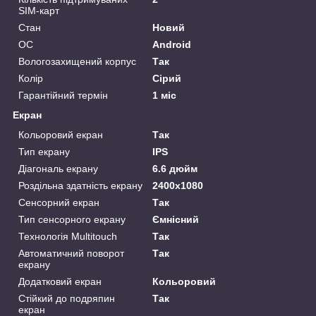
SIM-карт
Стан
Новий
ОС
Android
Вологозахищений корпус
Так
Колір
Сірий
Гарантійний термін
1 міс
Екран
Кольоровий екран
Так
Тип екрану
IPS
Діагональ екрану
6.6 дюйм
Роздільна здатність екрану
2400x1080
Сенсорний екран
Так
Тип сенсорного екрану
Ємнісний
Технологія Multitouch
Так
Автоматичний поворот
Так
екрану
Додатковий екран
Кольоровий
Стійкий до подряпин
Так
екран