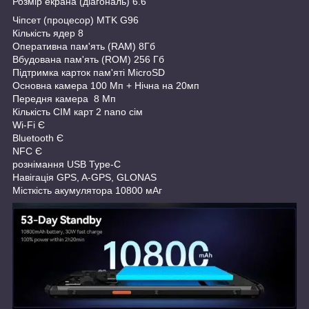
Розмір екрана (діагональ) 6.6"
Чіпсет (процесор) MTK G96
Кількість ядер 8
Оперативна пам'ять (RAM) 8Гб
Вбудована пам'ять (ROM) 256 Гб
Підтримка карток пам'яті MicroSD
Основна камера 100 Мп + Нічна на 20мп
Передня камера 8 Мп
Кількість СІМ карт 2 nano сім
Wi-Fi Є
Bluetooth Є
NFC Є
рознімання USB Type-C
Навігація GPS, A-GPS, GLONAS
Місткість акумулятора 10800 мАг