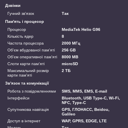
Дзвінки
Гучний зв'язок
Так
Пам'ять і процесор
Процесор
MediaTek Helio G96
Кількість ядер
8
Частота процесора
2000 МГц
Об'єм вбудованої пам'яті
256 GB
Об'єм оперативної пам'яті
8000 MB
Слоти карти пам'яті
microSD
Максимальний розмір
2 ТБ
карти пам'яті
Зв'язок та комунікації
Робота з повідомленнями
SMS, MMS, EMS, E-mail
Інтерфейси
Bluetooth, USB Type-C, Wi-Fi,
NFC, Type-C
Супутникова навігація
GPS, ГЛОНАСС, Beidou,
Galileo
Доступ в інтернет
WAP, GPRS, EDGE, LTE
Модем
Так