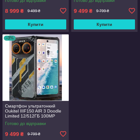
Готово до відправки
Готово до відправки
8 999
9 499
₴
₴
9 499 ₴
9 799 ₴
Купити
Купити
–3%
Смартфон ультратонкий
Oukitel IIIF150 AIR 3 Doodle
Limited 12/512ГБ 100MP
Готово до відправки
9 499
₴
9 799 ₴