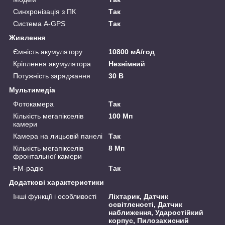
Синхронізація з ПК
Так
Система A-GPS
Так
Живлення
Ємність акумулятору
10800 мА/год
Кріплення акумулятора
Незнімний
Потужність заряджання
30 В
Мультимедіа
Фотокамера
Так
Кількість мегапікселів
100 Мп
камери
Камера на лицьовій панелі
Так
Кількість мегапікселів
8 Мп
фронтальної камери
FM-радіо
Так
Додаткові характеристики
Інші функції і особливості
Ліхтарик, Датчик
освітленості, Датчик
наближення, Ударостійкий
корпус, Пилозахисний