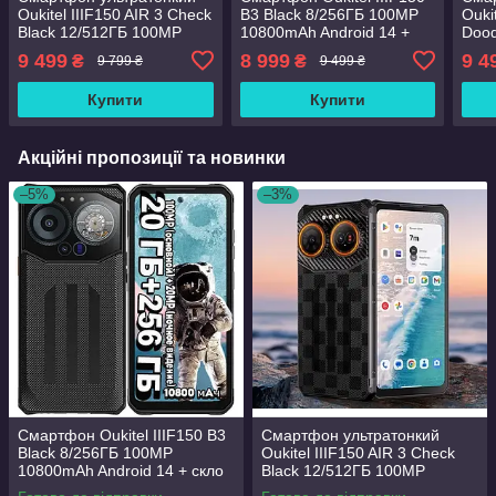
Oukitel IIIF150 AIR 3 Check
B3 Black 8/256ГБ 100MP
Ouki
Black 12/512ГБ 100MP
10800mAh Android 14 +
Dood
скло
100
9 499
8 999
9 4
₴
₴
9 799 ₴
9 499 ₴
Купити
Купити
Акційні пропозиції та новинки
–5%
–3%
Смартфон Oukitel IIIF150 B3
Смартфон ультратонкий
Black 8/256ГБ 100MP
Oukitel IIIF150 AIR 3 Check
10800mAh Android 14 + скло
Black 12/512ГБ 100MP