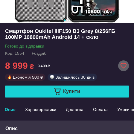
Смартфон Oukitel IIIF150 B3 Grey 8/256ГБ
100MP 10800mAh Android 14 + скло
Готово до відправки
Код: 1554
Роздріб
8 999
₴
9 499 ₴
Економія
500 ₴
Залишилось
30 днів
Купити
Опис
Характеристики
Доставка
Оплата
Умови п
Опис