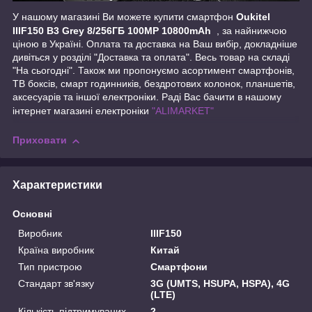
У нашому магазині Ви можете купити смартфон
Oukitel
IIIF150 B3 Grey 8/256ГБ 100MP 10800mAh
, за найнижчою
ціною в Україні. Оплата та доставка на Ваш вибір, докладніше
дивіться у розділі "Доставка та оплата". Весь товар на складі
"На сьогодні". Також ми пропонуємо асортимент смартфонів,
ТВ боксів, смарт годинників, бездротових колонок, планшетів,
аксесуарів та іншої електроніки. Раді Вас бачити в нашому
інтернет магазині електроніки
"ALIMARKET"
Приховати
Характеристики
Основні
Виробник
IIIF150
Країна виробник
Китай
Тип пристрою
Смартфони
Стандарт зв'язку
3G (UMTS, HSUPA, HSPA), 4G
(LTE)
Кількість підтримуваних
2