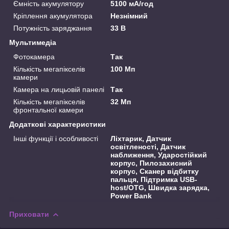
Ємність акумулятору
5100 мА/год
Кріплення акумулятора
Незнімний
Потужність заряджання
33 В
Мультимедіа
Фотокамера
Так
Кількість мегапікселів
100 Мп
камери
Камера на лицьовій панелі
Так
Кількість мегапікселів
32 Мп
фронтальної камери
Додаткові характеристики
Інші функції і особливості
Ліхтарик, Датчик
освітленості, Датчик
наближення, Ударостійкий
корпус, Пилозахисний
корпус, Сканер відбитку
пальця, Підтримка USB-
host/OTG, Швидка зарядка,
Power Bank
Приховати