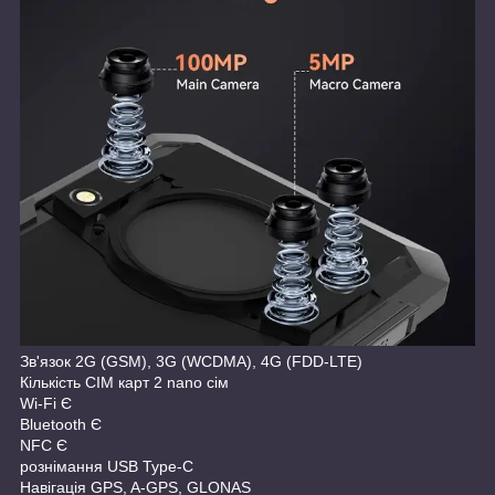
Зв'язок 2G (GSM), 3G (WCDMA), 4G (FDD-LTE)
Кількість СІМ карт 2 nano сім
Wi-Fi Є
Bluetooth Є
NFC Є
рознімання USB Type-C
Навігація GPS, A-GPS, GLONAS