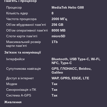
Пам'ять і процесор
Процесор
MediaTek Helio G88
Кількість ядер
8
Частота процесора
2000 МГц
Об'єм вбудованої пам'яті
256 GB
Об'єм оперативної пам'яті
8000 MB
Слоти карти пам'яті
microSD
Максимальний розмір
1Tb
карти пам'яті
Зв'язок та комунікації
Інтерфейси
Bluetooth, USB Type-C, Wi-Fi,
NFC, Type-C
Супутникова навігація
GPS, ГЛОНАСС, Beidou,
Galileo
Доступ в інтернет
WAP, GPRS, EDGE, LTE
Модем
Так
Синхронізація з ПК
Так
Система A-GPS
Так
Живлення