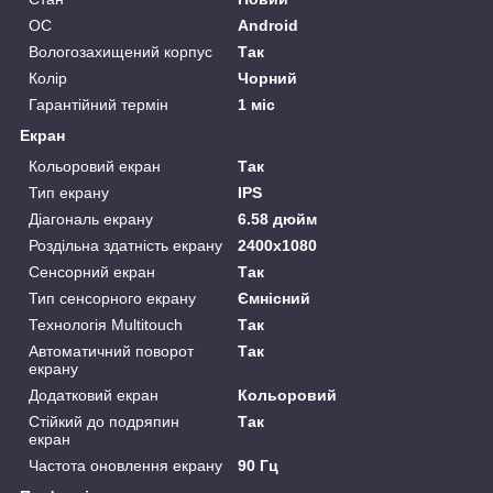
ОС
Android
Вологозахищений корпус
Так
Колір
Чорний
Гарантійний термін
1 міс
Екран
Кольоровий екран
Так
Тип екрану
IPS
Діагональ екрану
6.58 дюйм
Роздільна здатність екрану
2400x1080
Сенсорний екран
Так
Тип сенсорного екрану
Ємнісний
Технологія Multitouch
Так
Автоматичний поворот
Так
екрану
Додатковий екран
Кольоровий
Стійкий до подряпин
Так
екран
Частота оновлення екрану
90 Гц