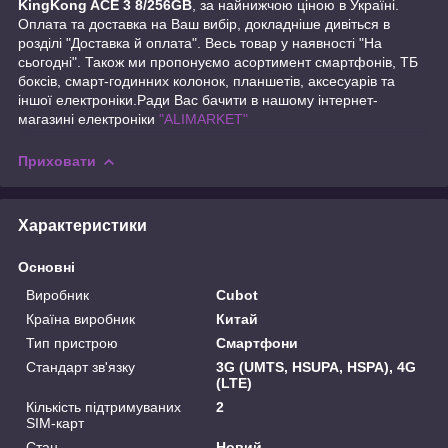
KingKong ACE 3 8/256GB
, за найнижчою ціною в Україні.
Оплата та доставка на Ваш вибір, докладніше дивіться в
розділі "Доставка й оплата". Весь товар у наявності "На
сьогодні". Також ми пропонуємо асортимент смартфонів, ТБ
боксів, смарт-годинних колонок, планшетів, аксесуарів та
іншої електроніки.Ради Вас бачити в нашому інтернет-
магазині електроніки
"ALIMARKET"
Приховати
Характеристики
Основні
Виробник
Cubot
Країна виробник
Китай
Тип пристрою
Смартфони
Стандарт зв'язку
3G (UMTS, HSUPA, HSPA), 4G
(LTE)
Кількість підтримуваних
2
SIM-карт
Стан
Новий