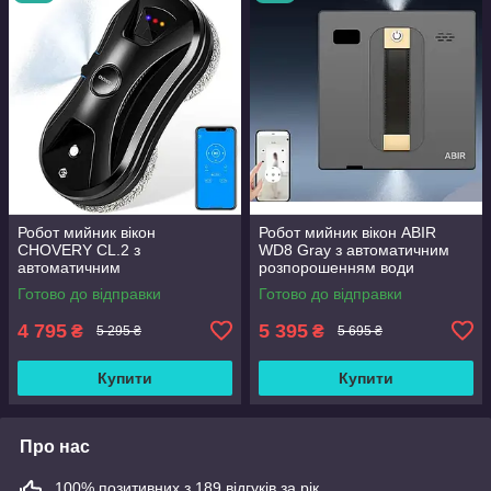
Робот мийник вікон
Робот мийник вікон ABIR
CHOVERY CL.2 з
WD8 Gray з автоматичним
автоматичним
розпорошенням води
розпорошенням води
Готово до відправки
Готово до відправки
4 795
5 395
₴
₴
5 295 ₴
5 695 ₴
Купити
Купити
Про нас
100% позитивних з 189 відгуків за рік