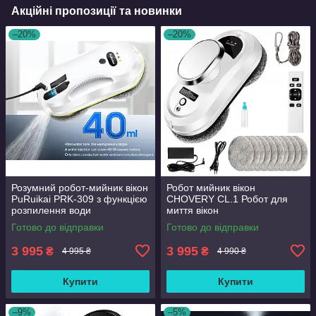
Акційні пропозиції та новинки
–20%
–20%
Розумний робот-мийник вікон
Робот мийник вікон
PuRuikai PRK-309 з функцією
CHOVERY CL.1 Робот для
розпилення води
миття вікон
Готово до відправки
Готово до відправки
3 995
3 995
₴
₴
4 995 ₴
4 990 ₴
Купити
Купити
–9%
–5%