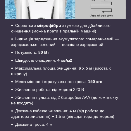
Серветки з
мікрофібри
з гумкою для дбайливого
очищення (можна прати в пральній машині)
Індикація заряджання акумулятора: помаранчевий —
заряджається, зелений — повністю заряджений
Потужність:
80 Вт
Швидкість очищення:
4 хв/м2
Максимальна площа очищення:
6 х 5 м
(висота х
ширину)
Межа міцності страхувального троса:
150 кгс
Живлення робота: від мережі 220 В
Живлення пульта: від 2 батарейок ААА (до комплекту
не входять)
Довжина кабелю живлення: 4 м (від робота до
адаптера живлення) + 1.5 м (від адаптера до мережі)
Довжина троса: 4 м