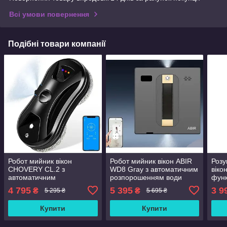
Всі умови повернення
Подібні товари компанії
Робот мийник вікон
Робот мийник вікон ABIR
Розу
CHOVERY CL.2 з
WD8 Gray з автоматичним
віко
автоматичним
розпорошенням води
функ
розпорошенням води
вод
4 795
5 395
3 9
₴
₴
5 295 ₴
5 695 ₴
Купити
Купити