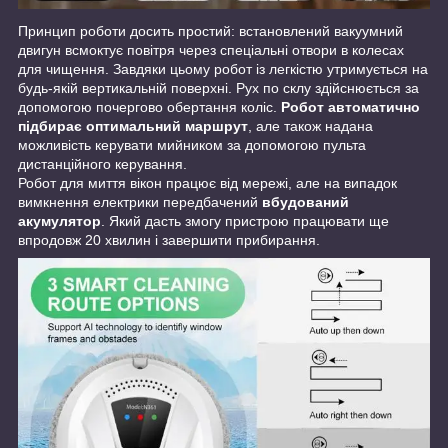
Принцип роботи досить простий: встановлений вакуумний
двигун всмоктує повітря через спеціальні отвори в колесах
для чищення. Завдяки цьому робот із легкістю утримується на
будь-якій вертикальній поверхні. Рух по склу здійснюється за
допомогою почергово обертання коліс.
Робот автоматично
підбирає оптимальний маршрут
, але також надана
можливість керувати мийником за допомогою пульта
дистанційного керування.
Робот для миття вікон працює від мережі, але на випадок
вимкнення електрики передбачений
вбудований
акумулятор
. Який дасть змогу пристрою працювати ще
впродовж 20 хвилин і завершити прибирання.