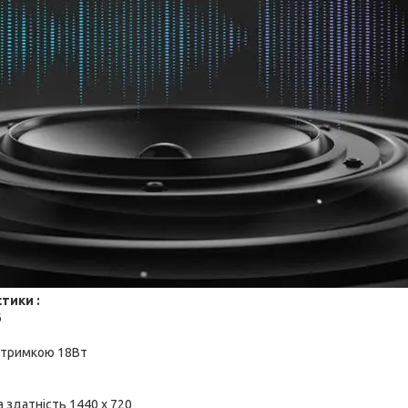
тики :
6
дтримкою 18Вт
а здатність 1440 х 720