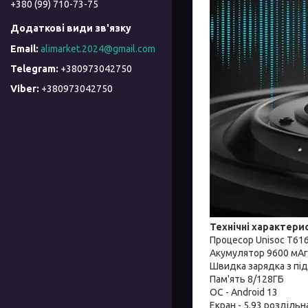
+380 (99) 710-73-75
alimarket.2024@gmail.com
+380973042750
+380973042750
Технічні характерис
Процесор Unisoc T61
Акумулятор 9600 мАг
Швидка зарядка з пі
Пам'ять 8/128ГБ
ОС - Android 13
Екран - 5.93 роздільн