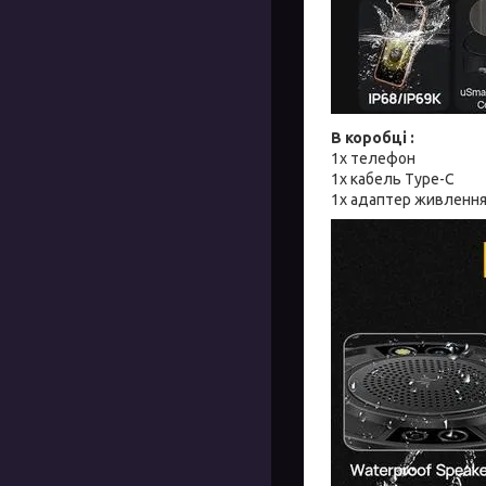
В коробці :
1х телефон
1х кабель Туре-С
1х адаптер живленн