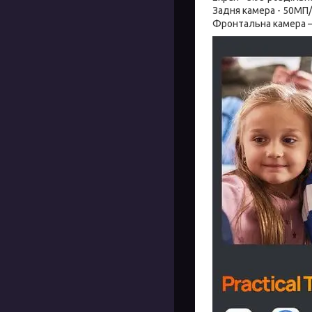
Задня камера - 50МП
Фронтальна камера 