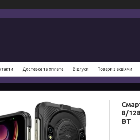
нтакти
Доставка та оплата
Відгуки
Товари з акціями
Cмар
8/12
ВТ