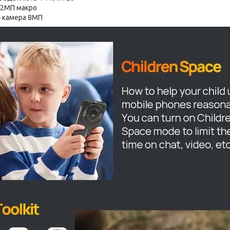
/2МП макро
– камера 8МП