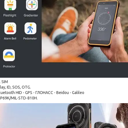
l SIM
lay, ID, SOS, OTG.
Bluetooth HID - GPS - ГЛОНАСС - Beidou - Galileo
 IP69K/MIL-STD-810H.