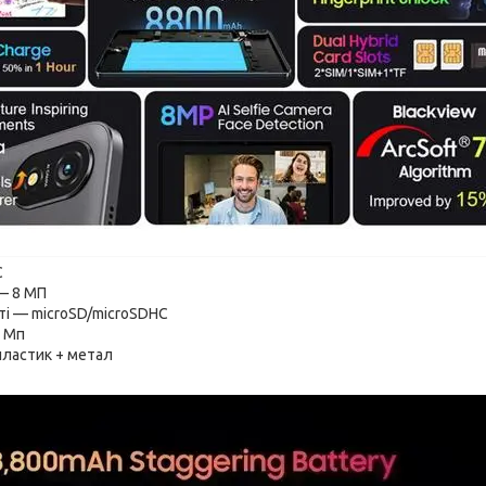
C
— 8 МП
ті — microSD/microSDHC
6 Мп
пластик + метал