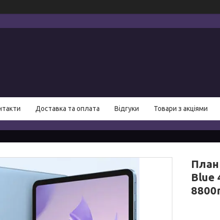
нтакти
Доставка та оплата
Відгуки
Товари з акціями
План
Blue 
8800