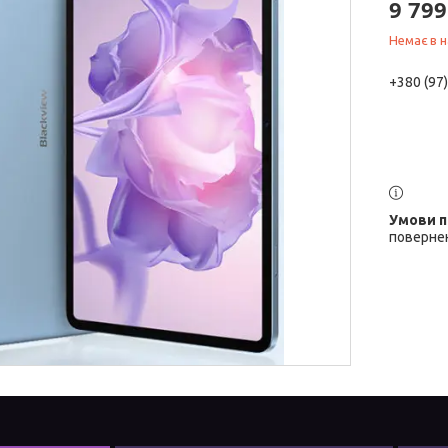
9 799
Немає в н
+380 (97
повернен