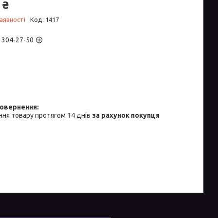
 ₴
аявності
Код:
1417
) 304-27-50
ня товару протягом 14 днів
за рахунок покупця