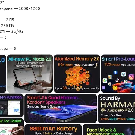
12"
 екрана — 2000х1200
— 12 ГБ
 256 ГБ
сті — 3G/4G
 — 2
9
сора — 8