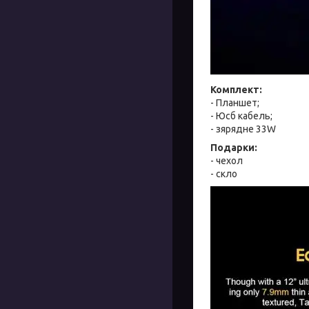
Комплект:
- Планшет;
- Юсб кабель;
- зярядне 33W
Подарки:
- чехол
- скло