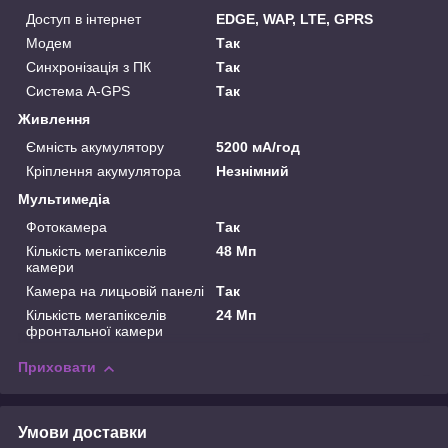
Доступ в інтернет
EDGE, WAP, LTE, GPRS
Модем
Так
Синхронізація з ПК
Так
Система A-GPS
Так
Живлення
Ємність акумулятору
5200 мА/год
Кріплення акумулятора
Незнімний
Мультимедіа
Фотокамера
Так
Кількість мегапікселів
48 Мп
камери
Камера на лицьовій панелі
Так
Кількість мегапікселів
24 Мп
фронтальної камери
Приховати
Умови доставки