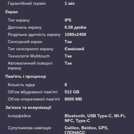
Гарантійний термін
1 міс
Екран
Тип екрану
IPS
Діагональ екрану
6.58 дюйм
Роздільна здатність екрану
1080x2408
Сенсорний екран
Так
Тип сенсорного екрану
Ємнісний
Технологія Multitouch
Так
Автоматичний поворот
Так
екрану
Пам'ять і процесор
Кількість ядер
8
Об'єм вбудованої пам'яті
512 GB
Об'єм оперативної пам'яті
8000 MB
Зв'язок та комунікації
Інтерфейси
Bluetooth, USB Type-C, Wi-Fi,
NFC, Type-C
Супутникова навігація
Galileo, Beidou, GPS,
ГЛОНАСС