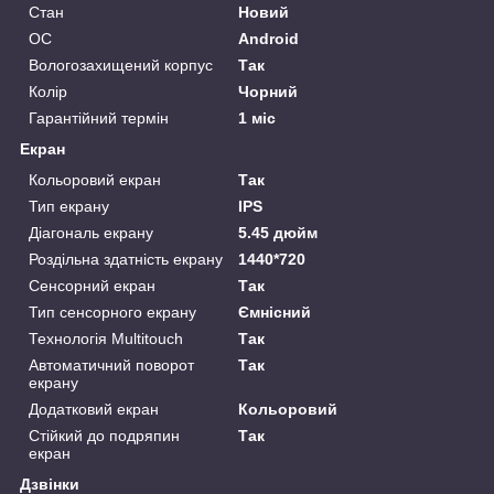
Стан
Новий
ОС
Android
Вологозахищений корпус
Так
Колір
Чорний
Гарантійний термін
1 міс
Екран
Кольоровий екран
Так
Тип екрану
IPS
Діагональ екрану
5.45 дюйм
Роздільна здатність екрану
1440*720
Сенсорний екран
Так
Тип сенсорного екрану
Ємнісний
Технологія Multitouch
Так
Автоматичний поворот
Так
екрану
Додатковий екран
Кольоровий
Стійкий до подряпин
Так
екран
Дзвінки