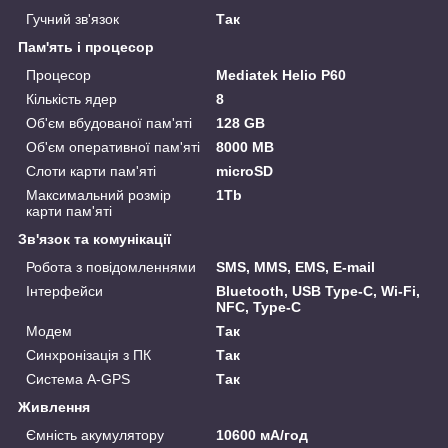
Гучний зв'язок
Так
Пам'ять і процесор
Процесор
Mediatek Helio Р60
Кількість ядер
8
Об'єм вбудованої пам'яті
128 GB
Об'єм оперативної пам'яті
8000 MB
Слоти карти пам'яті
microSD
Максимальний розмір
1Tb
карти пам'яті
Зв'язок та комунікації
Робота з повідомленнями
SMS, MMS, EMS, E-mail
Інтерфейси
Bluetooth, USB Type-C, Wi-Fi,
NFC, Type-C
Модем
Так
Синхронізація з ПК
Так
Система A-GPS
Так
Живлення
Ємність акумулятору
10600 мА/год