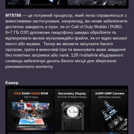
MT8788
— це потужний процесор, який легко справляється з
вимогливими застосунками, наприклад, він може забезпечити
достатню швидкість в іграх, як-от Call of Duty Mobile і PUBG.
8+7 ГБ ОЗП допоможе смартфону швидко обробляти та
відтворювати великі мультимедійні файли, як-от відео високої
якості або музика. Тепер ви зможете запускати багато
програм, грати в вимогливі ігри та виконувати важкі завдання
без помітних затримок або лагів. 128 гігабайтів вбудованого
сховища забезпечує досить багато місця для зберігання
різноманітного контенту.
Камер