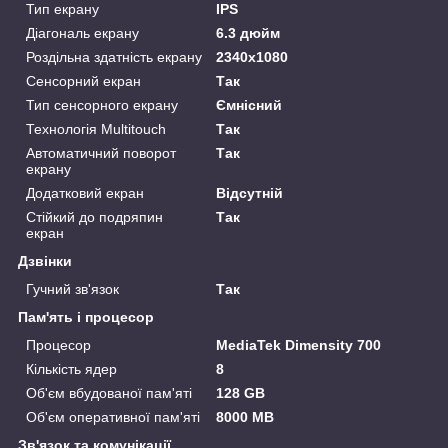
Тип екрану
IPS
Діагональ екрану
6.3 дюйм
Роздільна здатність екрану
2340x1080
Сенсорний екран
Так
Тип сенсорного екрану
Ємнісний
Технологія Multitouch
Так
Автоматичний поворот
Так
екрану
Додатковий екран
Відсутній
Стійкий до подряпин
Так
екран
Дзвінки
Гучний зв'язок
Так
Пам'ять і процесор
Процесор
MediaTek Dimensity 700
Кількість ядер
8
Об'єм вбудованої пам'яті
128 GB
Об'єм оперативної пам'яті
8000 MB
Зв'язок та комунікації