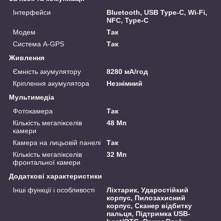
Інтерфейси
Bluetooth, USB Type-C, Wi-Fi,
NFC, Type-C
Модем
Так
Система A-GPS
Так
Живлення
Ємність акумулятору
8280 мА/год
Кріплення акумулятора
Незнімний
Мультимедіа
Фотокамера
Так
Кількість мегапікселів
48 Мп
камери
Камера на лицьовій панелі
Так
Кількість мегапікселів
32 Мп
фронтальної камери
Додаткові характеристики
Інші функції і особливості
Ліхтарик, Ударостійкий
корпус, Пилозахисний
корпус, Сканер відбитку
пальця, Підтримка USB-