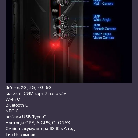
Зв'язок 2G, 3G, 4G, 5G
Кількість СИМ карт 2 nano Сім
Wi-Fi Є
Bluetooth Є
NFC Є
роз'єми USB Type-C
Навігація GPS, A-GPS, GLONAS
Ємність акумулятора 8280 мА·год
Тип Незнімний