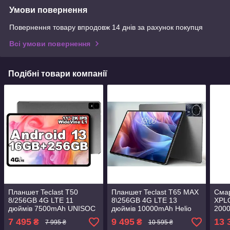
Умови повернення
Повернення товару впродовж 14 днів за рахунок покупця
Всі умови повернення
Подібні товари компанії
Планшет Teclast T50
Планшет Teclast T65 MAX
Смар
8/256GB 4G LTE 11
8\256GB 4G LTE 13
XPLO
дюймів 7500mAh UNISOC
дюймів 10000mAh Helio
200
T616 Android 13
G99
Andr
7 495
9 495
13 
₴
₴
7 995 ₴
10 595 ₴