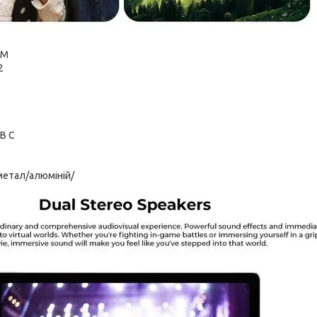
IM
2
)
B C
метал/алюміній/