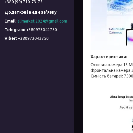
+380 (99) 710-73-75
alimarket.2024@gmail.com
+380973042750
+380973042750
Характеристики:
Основна камера 13 М
Фронтальна камера 
Ємність батареї: 750