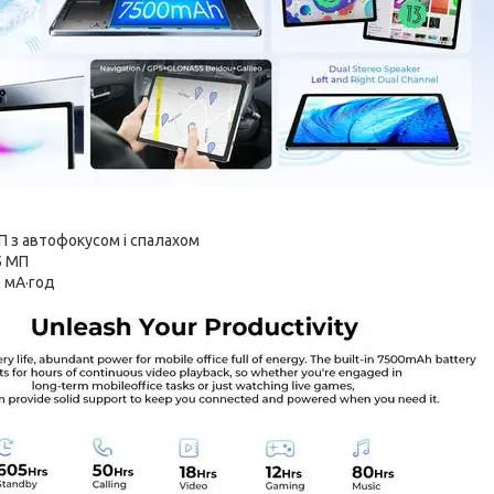
П з автофокусом і спалахом
5 МП
0 мА·год