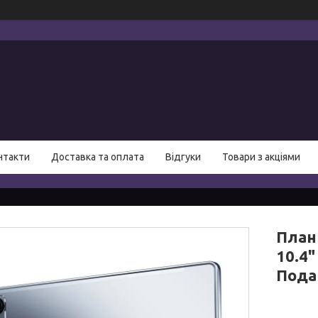
нтакти
Доставка та оплата
Відгуки
Товари з акціями
План
10.4"
Пода