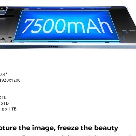
.4 "
:1920х1200
6
8 ГБ
56 ГБ
і до 1 ТБ