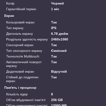
Колір
Чорний
Гарантійний термін
1 міс
Екран
Кольоровий екран
Так
Тип екрану
IPS
Діагональ екрану
6.78 дюйм
Роздільна здатність екрану
2460x1080
Сенсорний екран
Так
Тип сенсорного екрану
Ємнісний
Технологія Multitouch
Так
Автоматичний поворот
Так
екрану
Додатковий екран
Відсутній
Стійкий до подряпин
Так
екран
Пам'ять і процесор
Кількість ядер
8
Об'єм вбудованої пам'яті
256 GB
Об'єм оперативної пам'яті
12000 MB