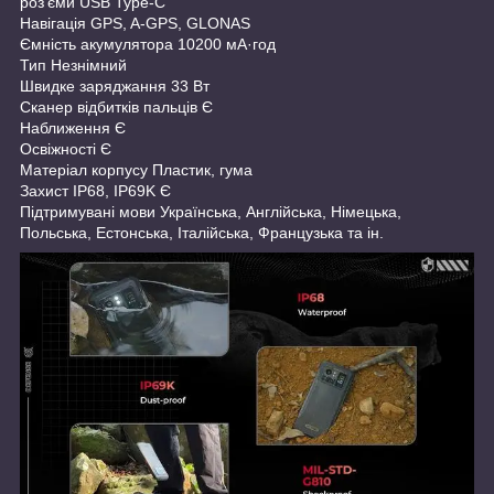
роз'єми USB Type-C
Навігація GPS, A-GPS, GLONAS
Ємність акумулятора 10200 мА·год
Тип Незнімний
Швидке заряджання 33 Вт
Сканер відбитків пальців Є
Наближення Є
Освіжності Є
Матеріал корпусу Пластик, гума
Захист IP68, IP69K Є
Підтримувані мови Українська, Англійська, Німецька,
Польська, Естонська, Італійська, Французька та ін.