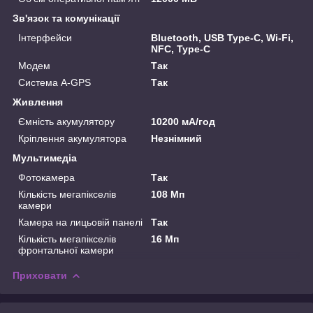
Зв'язок та комунікації
Інтерфейси
Bluetooth, USB Type-C, Wi-Fi,
NFC, Type-C
Модем
Так
Система A-GPS
Так
Живлення
Ємність акумулятору
10200 мА/год
Кріплення акумулятора
Незнімний
Мультимедіа
Фотокамера
Так
Кількість мегапікселів
108 Мп
камери
Камера на лицьовій панелі
Так
Кількість мегапікселів
16 Мп
фронтальної камери
Приховати