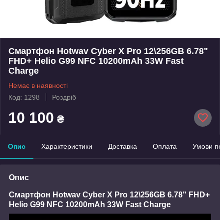
Смартфон Hotwav Cyber X Pro 12\256GB 6.78"
FHD+ Helio G99 NFC 10200mAh 33W Fast
Charge
Немає в наявності
Код: 1298
Роздріб
10 100
₴
Опис
Характеристики
Доставка
Оплата
Умови п
Опис
Смартфон
Hotwav Cyber X Pro 12\256GB
6.78" FHD+
Helio G99 NFC 10200mAh 33W Fast Charge