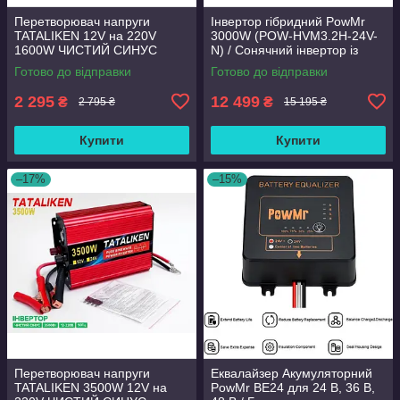
Перетворювач напруги
Інвертор гібридний PowMr
TATALIKEN 12V на 220V
3000W (POW-HVM3.2H-24V-
1600W ЧИСТИЙ СИНУС
N) / Сонячний інвертор із
ІНВЕРТОР
чистою синусоїдою
Готово до відправки
Готово до відправки
2 295
12 499
₴
₴
2 795 ₴
15 195 ₴
Купити
Купити
–17%
–15%
Перетворювач напруги
Еквалайзер Акумуляторний
TATALIKEN 3500W 12V на
PowMr BE24 для 24 В, 36 В,