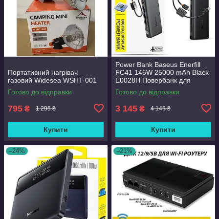
Power Bank Baseus Enerfill
Портативний нагрівач
FC41 145W 25000 mAh Black
газовий Widesea WSHT-001
E0028H Повербанк для
ноутбука
Готово до відправки
Готово до відправки
795
3 145
₴
₴
1 295 ₴
4 145 ₴
Купити
Купити
–24%
–21%