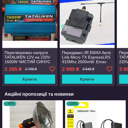
Перетворювач напруги
Передавач JR EMAX Aeris
Пере
TATALIKEN 12V на 220V
Link Micro TX ExpressLRS
TAT
1600W ЧИСТИЙ СИНУС
915Mhz 2000mW. Emax
220
ІНВЕРТОР
ELRS на 915МГц із
ІНВ
2 295
2 995
3 9
₴
₴
2 795 ₴
3 545 ₴
потужністю до 2В
Купити
Купити
Акційні пропозиції та новинки
–39%
–24%