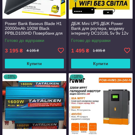
Power Bank Baseus Blade H1
ДБЖ Mini UPS ДБЖ Power
20000mAh 100W Black
Bank для роутера, модему
PPBLD100HD Повербанк для
інтернету DC1018L 5v 9v 12v
ноутбука
usb 10400mAh
Готово до відправки
Готово до відправки
3 195
1 495
₴
₴
4 195 ₴
1 895 ₴
Купити
Купити
–18%
–18%