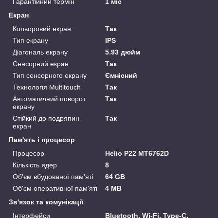
Гарантійний термін
1 міс
Екран
Кольоровий екран
Так
Тип екрану
IPS
Діагональ екрану
5.93 дюйм
Сенсорний екран
Так
Тип сенсорного екрану
Ємнісний
Технологія Multitouch
Так
Автоматичний поворот
Так
екрану
Стійкий до подряпин
Так
екран
Пам'ять і процесор
Процесор
Helio P22 MT6762D
Кількість ядер
8
Об'єм вбудованої пам'яті
64 GB
Об'єм оперативної пам'яті
4 MB
Зв'язок та комунікації
Інтерфейси
Bluetooth, Wi-Fi, Type-C,