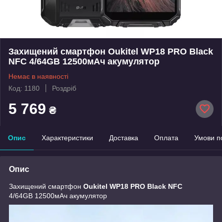
Захищений смартфон Oukitel WP18 PRO Black
NFC 4/64GB 12500мАч акумулятор
Немає в наявності
Код: 1180
Роздріб
5 769
₴
Опис
Характеристики
Доставка
Оплата
Умови п
Опис
Захищений смартфон
Oukitel WP18 PRO Black NFC
4/64GB 12500мАч акумулятор