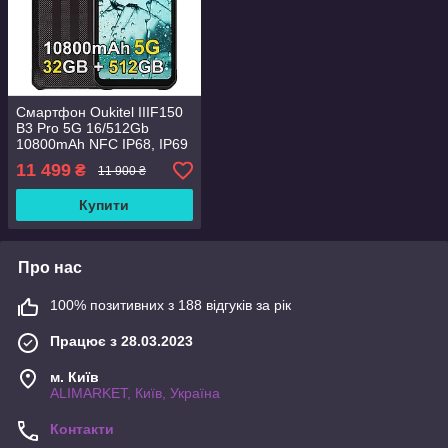
Смартфон Oukitel IIIF150
B3 Pro 5G 16/512Gb
10800mAh NFC IP68, IP69
та MIL-STD-810H + скло
11 499
₴
11 900 ₴
Купити
Про нас
100% позитивних з 188 відгуків за рік
Працює з 28.03.2023
м. Київ
ALIMARKET, Київ, Україна
Контакти