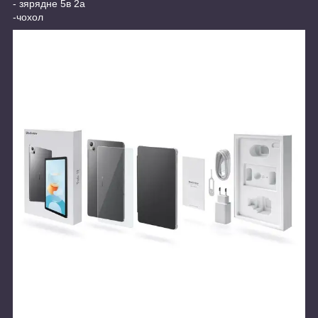
- зярядне 5в 2а
-чохол