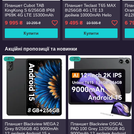
Планшет Cubot TAB
Планшет Teclast T65 MAX
Пла
KingKong S 6/256GB IP68
8\256GB 4G LTE 13
Oran
IP69K 4G LTE 15300mAh
дюймів 10000mAh Helio
4\12
Android 15
G99
1080
9 995
9 495
6 7
₴
₴
10 295 ₴
10 595 ₴
скло
Купити
Купити
Акційні пропозиції та новинки
–4%
–3%
Планшет Blackview MEGA 2
Планшет Blackview OSCAL
Grey 8/256GB 4G 9000mAh
PAD 100 Grey 12/256GB 4G
12 дюймів Android 15 +
9000mAh 12 дюймів Android