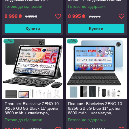
чохол, скло, стілус
15 + чохол, скло, стілус
Готово до відправки
Готово до відправки
8 999
8 995
₴
₴
9 399 ₴
9 299 ₴
Купити
Купити
–3%
–3%
Планшет Blackview ZENO 10
Планшет Blackview ZENO 10
8/256 GB 5G Black 11" дюйм
8/256 GB 5G Blue 11" дюйм
8800 mAh + клавіатура,
8800 mAh + клавіатура,
миша, стилус, чохол,
миша, стилус, чохол,
Готово до відправки
Готово до відправки
навушники, скло
навушники, скло