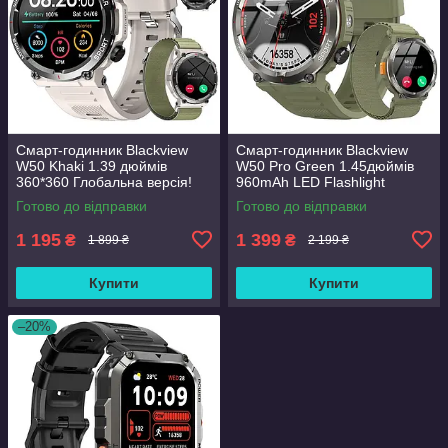
Смарт-годинник Blackview
Смарт-годинник Blackview
W50 Khaki 1.39 дюймів
W50 Pro Green 1.45дюймів
360*360 Глобальна версія!
960mAh LED Flashlight
Глобальна версія!
Готово до відправки
Готово до відправки
1 195
1 399
₴
₴
1 899 ₴
2 199 ₴
Купити
Купити
–20%