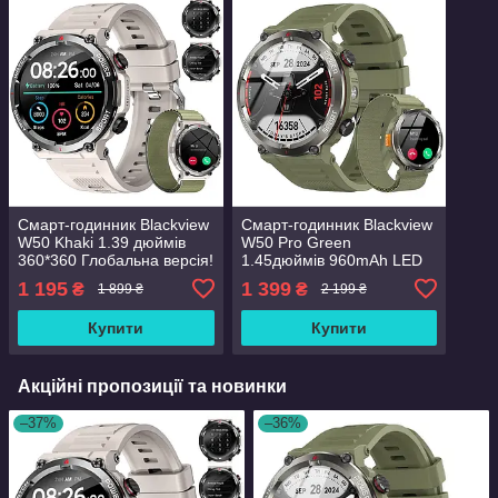
Смарт-годинник Blackview
Смарт-годинник Blackview
W50 Khaki 1.39 дюймів
W50 Pro Green
360*360 Глобальна версія!
1.45дюймів 960mAh LED
Flashlight Глобальна
1 195
1 399
₴
₴
1 899 ₴
2 199 ₴
версія!
Купити
Купити
Акційні пропозиції та новинки
–37%
–36%