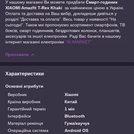
У нашому магазині Ви можете придбати
Смарт-годиник
XIAOMI Amazfit T-Rex Khaki
за найнижчою ціною в Україні.
Оплата та доставка на Ваш вибір, докладніше дивіться у
розділі "Доставка та оплата". Весь товар у наявності "На
сьогодні". Також ми пропонуємо асортимент смартфонів, ТВ
боксів, смарт годинників, бездротових колонок, планшетів,
аксесуарів та іншої електроніки. Раді Вас бачити в нашому
інтернет магазині електроніки
"ALIMARKET"
Приховати
Характеристики
Основні атрибути
Виробник
Xiaomi
Країна виробник
Китай
Гарантійний термін
1 міс
Інтерфейси
Bluetooth
Матеріал ремінця
Гума/каучук
Операційна система
Android OS