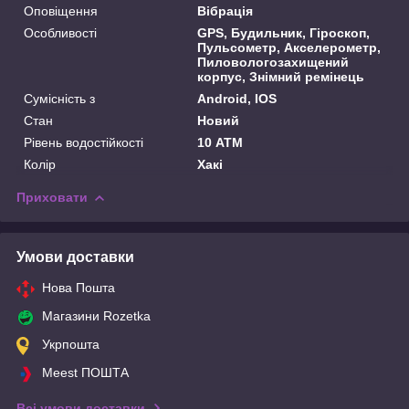
Оповіщення
Вібрація
Особливості
GPS, Будильник, Гіроскоп,
Пульсометр, Акселерометр,
Пиловологозахищений
корпус, Знімний ремінець
Сумісність з
Android, IOS
Стан
Новий
Рівень водостійкості
10 АТМ
Колір
Хакі
Приховати
Умови доставки
Нова Пошта
Магазини Rozetka
Укрпошта
Meest ПОШТА
Всі умови доставки