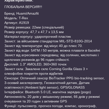
Характеристики:
ГЛОБАЛЬНА ВЕРСИЯ!!!
Бренд: Huami/Amazfit
Модель: T-Rex
Артикул: А1919
Розмір ремешка: 22мм (спеціальний)
Розмір корпусу: 47,7 x 47,7 x 13,5 мм
Матеріал корпусу: ударопрочний пластик
Захист: за військовим стандартом MIL-STD-810G-2014
Захист від температури: від мінус 40 до плюс 70.
Захист від води: 5ATM / 50 метрів, можна плавати в басейні
Захист від агресивних середовищ: від соляних, кислотних і
щелочних розчинів до 96 годин стійкості.
Дисплей: 1.3″ AMOLED, 360×360 точок
Захист скла: Закалене скло Corning Gorilla Glass 3 +
олеофобне покриття проти відбитків
Сенсори: Оптичний сенсор BioTracker PPG bio-tracking sensor,
3-осевий акселерометр, Геомагнітний датчик, Датчик
освітленості (Ambient light sensor), GPS/GLONASS
Інтерфейси: Bluetooth 5.0 LE, магнітна зарядка (pogo)
Автономність: 20 днів у змішаному режимі, 66 днів у режимі
очікування та 20 годин з активним GPS
Функції: пульсометр, прогноз погоди, компас, хронограф,