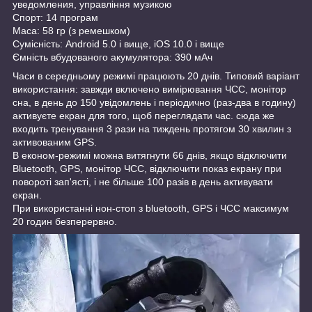
уведомления, управління музикою
Спорт: 14 програм
Маса: 58 гр (з ремешком)
Сумісність: Android 5.0 і вище, iOS 10.0 і вище
Ємність вбудованого акумулятора: 390 мАч
Часи в середньому режимі працюють 20 днів. Типовий варіант
використання: завжди включено вимірювання ЧСС, монітор
сна, в день до 150 увідомлень і періодично (раз-два в годину)
активуєте екран для того, щоб переглядати час. сюда же
входить тренування 3 рази на тиждень протягом 30 хвилин з
активованим GPS.
В економ-режимі можна витягнути 66 днів, якщо відключити
Bluetooth, GPS, монітор ЧСС, відключити показ екрану при
повороті зап'ясті, і не більше 100 разів в день активувати
екран.
При використанні нон-стоп з bluetooth, GPS і ЧСС максимум
20 годин безперервно.