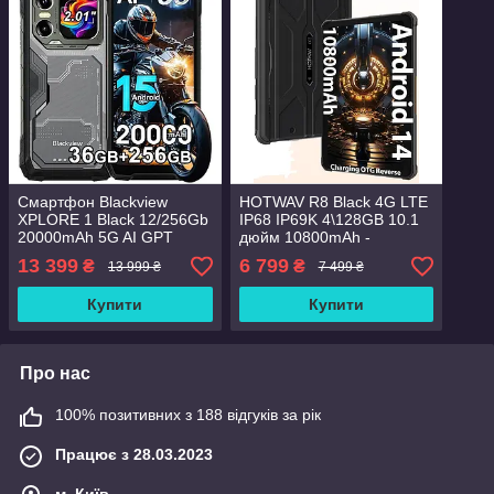
Смартфон Blackview
HOTWAV R8 Black 4G LTE
XPLORE 1 Black 12/256Gb
IP68 IP69K 4\128GB 10.1
20000mAh 5G AI GPT
дюйм 10800mAh -
Android 15 GLOBAL
Подарунок скло!
13 399
6 799
₴
₴
13 999 ₴
7 499 ₴
Купити
Купити
Про нас
100% позитивних з 188 відгуків за рік
Працює з 28.03.2023