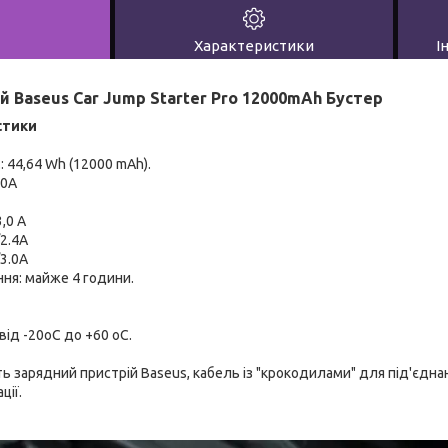
Характеристики
І
й Baseus Car Jump Starter Pro 12000mAh Бустер
стики
: 44,64 Wh (12000 mAh).
00A
,0 А
/2.4A
/3.0A
ня: майже 4 години.
від -20oC до +60 oC.
 зарядний пристрій Baseus, кабель із "крокодилами" для під'єдна
ції.