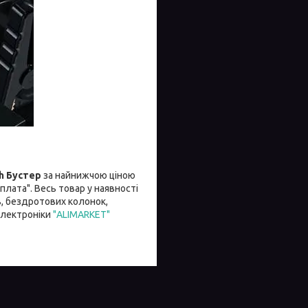
h Бустер
за найнижчою ціною
плата". Весь товар у наявності
в, бездротових колонок,
 електроніки
"ALIMARKET"