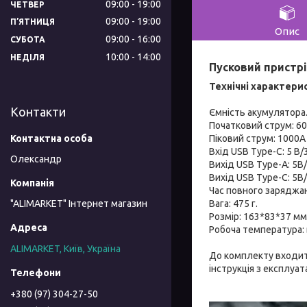
09:00
19:00
ЧЕТВЕР
09:00
19:00
ПʼЯТНИЦЯ
Опис
09:00
16:00
СУБОТА
10:00
14:00
НЕДІЛЯ
Пусковий пристрі
Технічні характери
Контакти
Ємність акумулятора.
Початковий струм: 6
Піковий струм: 1000A
Вхід USB Type-C: 5 В/3
Олександр
Вихід USB Type-A: 5В
Вихід USB Type-C: 5В
Час повного заряджан
Вага: 475 г.
"ALIMARKET" Інтернет магазин
Розмір: 163*83*37 мм
Робоча температура: 
ALIMARKET, Київ, Україна
До комплекту входить
інструкція з експлуата
+380 (97) 304-27-50