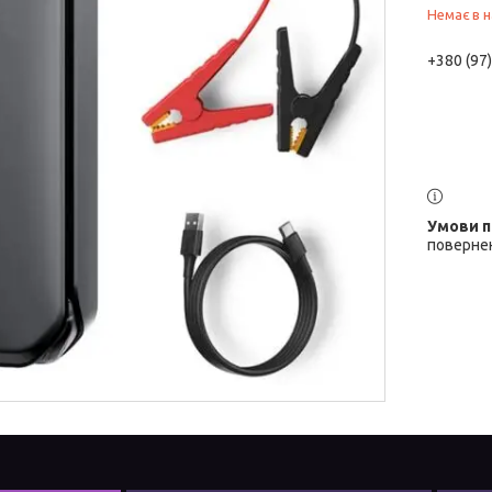
Немає в н
+380 (97
повернен