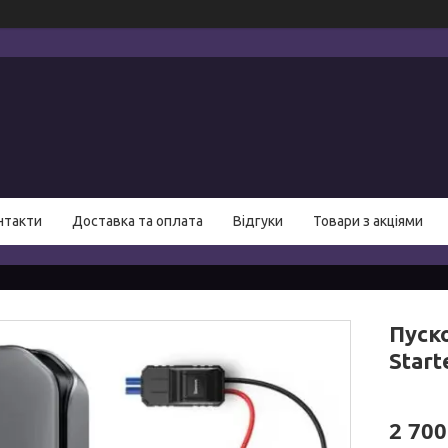
нтакти
Доставка та оплата
Відгуки
Товари з акціями
Пуск
Start
2 700