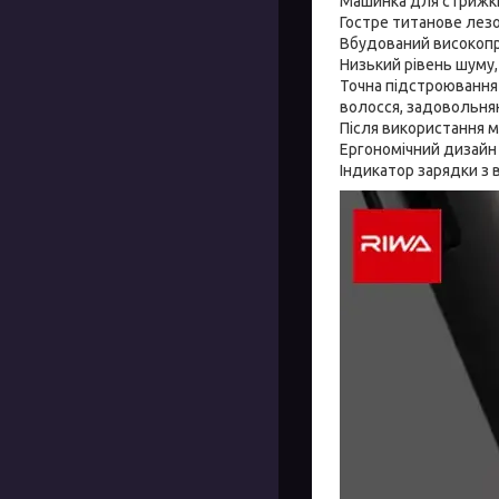
Машинка для стрижки
Гостре титанове лезо
Вбудований високопр
Низький рівень шуму,
Точна підстроювання 
волосся, задовольня
Після використання 
Ергономічний дизайн і
Індикатор зарядки з 