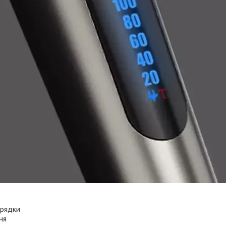
арядки
ня