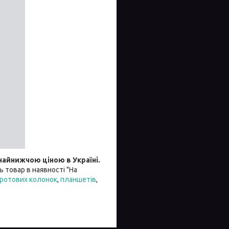
найнижчою ціною в Україні.
сь товар в наявності "На
ротових колонок
,
планшетів
,