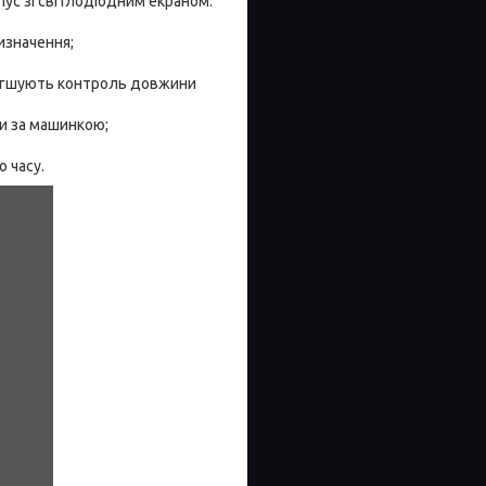
ус зі світлодіодним екраном.
изначення;
полегшують контроль довжини
и за машинкою;
 часу.