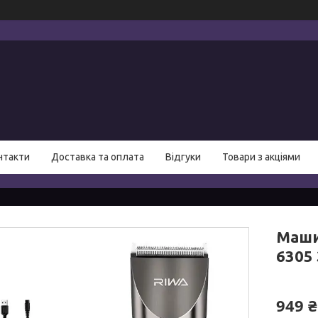
нтакти
Доставка та оплата
Відгуки
Товари з акціями
Маши
6305
949 ₴