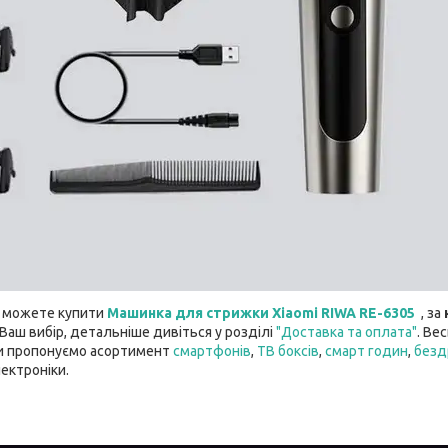
и можете купити
Машинка для стрижки Xiaomi RIWA RE-6305
, за
 Ваш вибір, детальніше дивіться у розділі
"Доставка та оплата"
. Ве
 ми пропонуємо асортимент
смартфонів
,
ТВ боксів
,
смарт годин
,
безд
лектроніки.