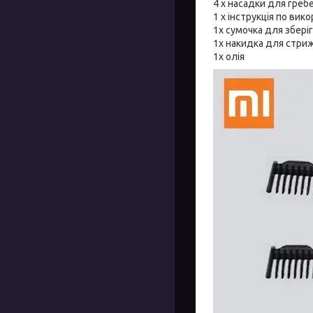
4 x насадки для греб
1 x інструкція по ви
1x сумочка для збері
1x накидка для стриж
1х олія