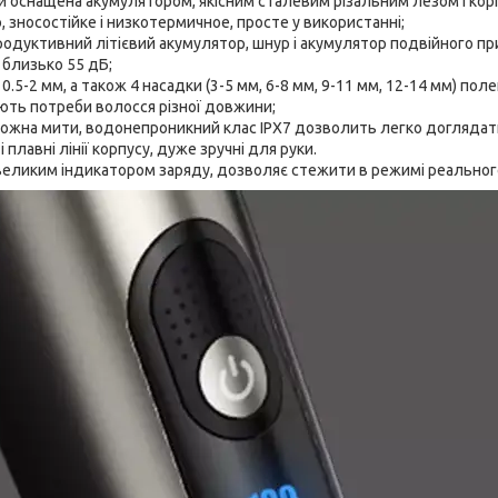
 оснащена акумулятором, якісним сталевим різальним лезом і корп
, зносостійке і низкотермичное, просте у використанні;
одуктивний літієвий акумулятор, шнур і акумулятор подвійного пр
 близько 55 дБ;
0.5-2 мм, а також 4 насадки (3-5 мм, 6-8 мм, 9-11 мм, 12-14 мм) 
ють потреби волосся різної довжини;
можна мити, водонепроникний клас IPX7 дозволить легко доглядат
 плавні лінії корпусу, дуже зручні для руки.
великим індикатором заряду, дозволяє стежити в режимі реального