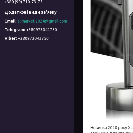
+380 (99) 710-73-75
alimarket.2024@gmail.com
+380973042750
+380973042750
Новинка 2020 року X