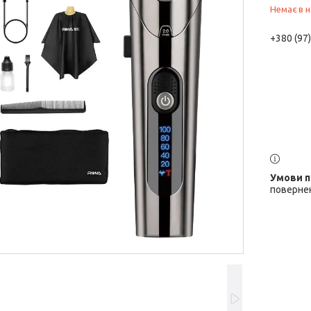
Немає в н
+380 (97
повернен