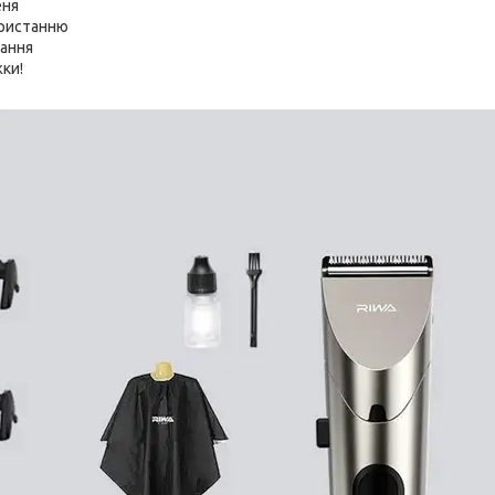
еня
користанню
гання
ки!