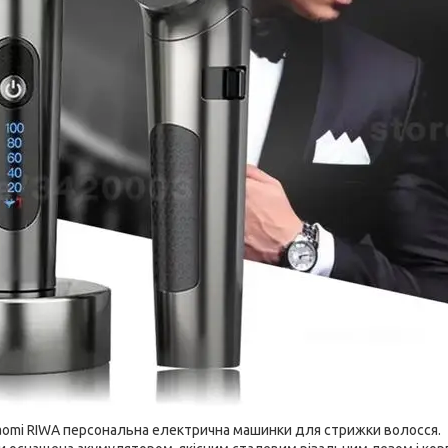
iaomi RIWA персональна електрична машинки для стрижки волосся.