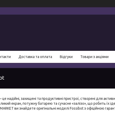
нтакти
Доставка та оплата
Відгуки
Товари з акціями
ot
 це надійні, захищені та продуктивні пристрої, створені для акти
великий екран, потужну батарею та сучасне «залізо», що робить їх і
IMARKET ви знайдете оригінальні моделі Fossibot з офіційною гаран