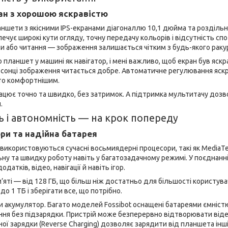
ан з хорошою яскравістю
ншети з якісними IPS-екранами діагоналлю 10,1 дюйма та роздільною 
зпечує широкі кути огляду, точну передачу кольорів і відсутність с
 або читання — зображення залишається чітким з будь-якого раку
 планшет у машині як навігатор, і мені важливо, щоб екран був яскр
 сонці зображення читається добре. Автоматичне регулювання яскра
то комфортнішим.
рацює точно та швидко, без затримок. А підтримка мультитачу дозв
.
ь і автономність — на крок попереду
ри та надійна батарея
використовуються сучасні восьмиядерні процесори, такі як MediaTek 
ну та швидку роботу навіть у багатозадачному режимі. У поєднанні 
атків, відео, навігації й навіть ігор.
’яті — від 128 ГБ, що більш ніж достатньо для більшості користув
до 1 ТБ і зберігати все, що потрібно.
 акумулятор. Багато моделей Fossibot оснащені батареями ємністю
ня без підзарядки. Пристрій може безперервно відтворювати віде
тної зарядки (Reverse Charging) дозволяє зарядити від планшета ін