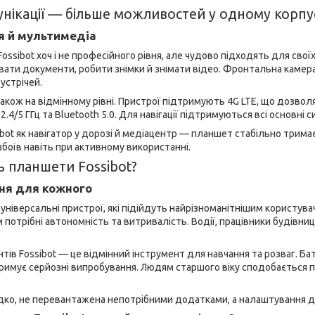
нікації — більше можливостей у одному корпу
ія й мультимедіа
ossibot хоч і не професійного рівня, але чудово підходять для сво
ти документи, робити знімки й знімати відео. Фронтальна камера 
устрічей.
акож на відмінному рівні. Пристрої підтримують 4G LTE, що дозволя
 2.4/5 ГГц та Bluetooth 5.0. Для навігації підтримуються всі основні 
bot як навігатор у дорозі й медіацентр — планшет стабільно тримає
збоїв навіть при активному використанні.
ь планшети Fossibot?
ня для кожного
універсальні пристрої, які підійдуть найрізноманітнішим користува
потрібні автономність та витривалість. Водії, працівники будівництв
нтів Fossibot — це відмінний інструмент для навчання та розваг. 
имує серйозні випробування. Людям старшого віку сподобається пр
ко, не перевантажена непотрібними додатками, а налаштування д