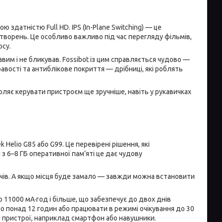
здатністю Full HD. IPS (In-Plane Switching) — це
потворень. Це особливо важливо під час перегляду фільмів,
рсу.
авим і не бликував. Fossibot із цим справляється чудово —
вості та антиблікове покриття — дрібниці, які роблять
оляє керувати пристроєм ще зручніше, навіть у рукавичках
Helio G85 або G99. Це перевірені рішення, які
з 6–8 ГБ оперативної пам’яті це дає чудову
ачів. А якщо місця буде замало — завжди можна встановити
 11000 мА·год і більше, що забезпечує до двох днів
о понад 12 годин або працювати в режимі очікування до 30
ші пристрої, наприклад смартфон або навушники.