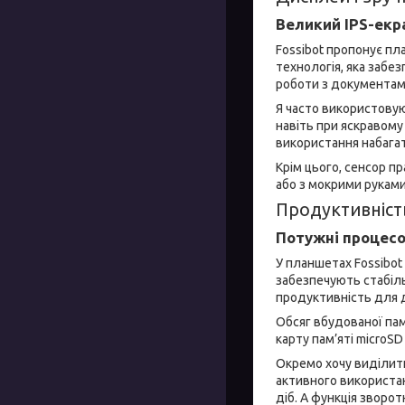
Великий IPS-екр
Fossibot пропонує пла
технологія, яка забе
роботи з документами
Я часто використовую
навіть при яскравому
використання набага
Крім цього, сенсор п
або з мокрими руками
Продуктивніст
Потужні процесо
У планшетах Fossibot 
забезпечують стабіль
продуктивність для дод
Обсяг вбудованої пам
карту пам’яті microSD 
Окремо хочу виділити
активного використан
діб. А функція зворо