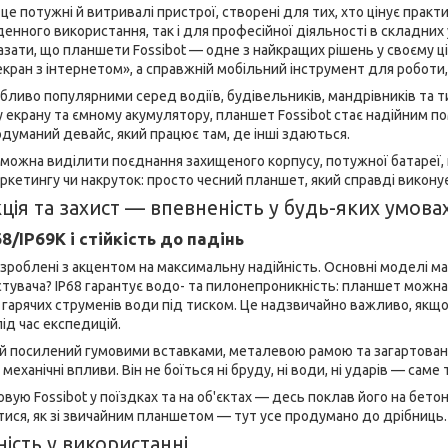
е потужні й витривалі пристрої, створені для тих, хто цінує практи
енного використання, так і для професійної діяльності в складних у
зати, що планшети Fossibot — одне з найкращих рішень у своєму ц
екран з інтернетом», а справжній мобільний інструмент для роботи,
обливо популярними серед водіїв, будівельників, мандрівників та т
у екрану та ємному акумулятору, планшет Fossibot стає надійним по
думаний девайс, який працює там, де інші здаються.
можна виділити поєднання захищеного корпусу, потужної батареї, г
ркетингу чи накруток: просто чесний планшет, який справді виконує 
ція та захист — впевненість у будь-яких умова
8/IP69K і стійкість до падінь
зроблені з акцентом на максимальну надійність. Основні моделі ма
тувача? IP68 гарантує водо- та пилонепроникність: планшет можна 
д гарячих струменів води під тиском. Це надзвичайно важливо, якщ
ід час експедицій.
й посилений гумовими вставками, металевою рамою та загартован
і механічні впливи. Він не боїться ні бруду, ні води, ні ударів — са
вую Fossibot у поїздках та на об'єктах — десь поклав його на бетон
ися, як зі звичайним планшетом — тут усе продумано до дрібниць.
ність у використанні