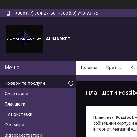
+380 (97) 304-27-50
+380 (99) 710-73-75
ALIMARKET
Головна
Про нас
Ко
Товари та послуги
Планшети Fossib
Смартфони
Планшети
TV Приставки
Планшеты
Fossibot
—
собі міцний корпус, 
IP-камери
інтернет-магазині AL
Відеореєстратори