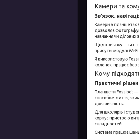
Камери та кому
Зв’язок, навігац
Камери в планшетах F
дозволяє фотографува
навчання чи ділових з
Щодо зв’язку — все т
присутні модулі Wi-Fi
Я використовую Fossi
колонок, працює без 
Кому підходят
Практичні рішен
Планшети Fossibot — 
способом життя, яким 
довговічність.
Для школярів і студе
корпус пристрою витр
складностей.
Система працює швид