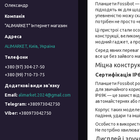
Планшети Fossibot — ц
Олександр
підходять як для щод
упевненістю можу ска
потрібен не просто «
"ALIMARKET" Інтернет магазин
Ці пристрої стали ос
конструкції, великом
модний гаджет, а про
ALIMARKET, Київ, Україна
Серед явних переваг 
все це без зайвого ма
Міцна конструк
+380 (97) 304-27-50
Сертифікація IP6
+380 (99) 710-73-75
Планшети Fossibot ро
для звичайного корис
alimarket.2024@gmail.com
IP69K — це захист ві
автомайстернях або п
+380973042750
Корпус таких моделе
+380973042750
падіння, удари та інш
Особисто я використо
Не потрібно хвилюват
Дисплей і зруч