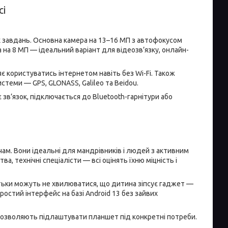
сі
їх завдань. Основна камера на 13–16 МП з автофокусом
на 8 МП — ідеальний варіант для відеозв’язку, онлайн-
є користуватись інтернетом навіть без Wi-Fi. Також
системи — GPS, GLONASS, Galileo та Beidou.
 зв’язок, підключається до Bluetooth-гарнітури або
чам. Вони ідеальні для мандрівників і людей з активним
а, технічні спеціалісти — всі оцінять їхню міцність і
Батьки можуть не хвилюватися, що дитина зіпсує гаджет —
остий інтерфейс на базі Android 13 без зайвих
озволяють підлаштувати планшет під конкретні потреби.