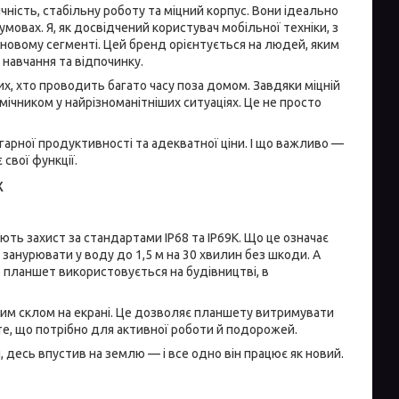
чність, стабільну роботу та міцний корпус. Вони ідеально
мовах. Я, як досвідчений користувач мобільної техніки, з
іновому сегменті. Цей бренд орієнтується на людей, яким
 навчання та відпочинку.
их, хто проводить багато часу поза домом. Завдяки міцній
мічником у найрізноманітніших ситуаціях. Це не просто
арної продуктивності та адекватної ціни. І що важливо —
свої функції.
х
ють захист за стандартами IP68 та IP69K. Що це означає
занурювати у воду до 1,5 м на 30 хвилин без шкоди. А
о планшет використовується на будівництві, в
им склом на екрані. Це дозволяє планшету витримувати
ме те, що потрібно для активної роботи й подорожей.
, десь впустив на землю — і все одно він працює як новий.