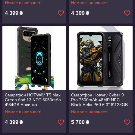
Немає в наявності
Немає в наявності
4 399
4 399
₴
₴
Смартфон HOTWAV T5 Max
Смартфон Hotwav Cyber 9
Green And 13 NFC 6050mAh
Pro 7500mAh 48MP NFC
4\64GB Новинка
Black Helio P60 6.3" 8\128GB
Немає в наявності
Немає в наявності
4 399
5 700
₴
₴