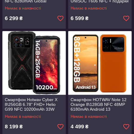
NFC 8280mAh Global
UNISOC T606 NFC + подарки
Немає в наявності
Немає в наявності
6 299
6 599
₴
₴
Смартфон Hotwav Cyber X
Смартфон HOTWAV Note 12
8\256GB 6.78" FHD+ Helio
Orange 8\128GB NFC 48MP
G99 NFC 10200mAh 33W
6180mAh Android 13
Fast Charge
Немає в наявності
Немає в наявності
8 199
4 499
₴
₴