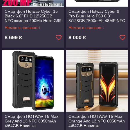
Смартфон Hotwav Cyber ​​15
Смартфон Hotwav Cyber 9
Black 6.6" FHD 12\256GB
Pro Blue Helio P60 6.3"
NFC камера 200Мп Helio G99
8\128GB 7500mAh 48MP NFC
Немає в наявності
Немає в наявності
8 699
8 000
₴
₴
Смартфон HOTWAV T5 Max
Смартфон HOTWAV T5 Max
Grey And 13 NFC 6050mAh
Orange And 13 NFC 6050mAh
4\64GB Новинка
4\64GB Новинка