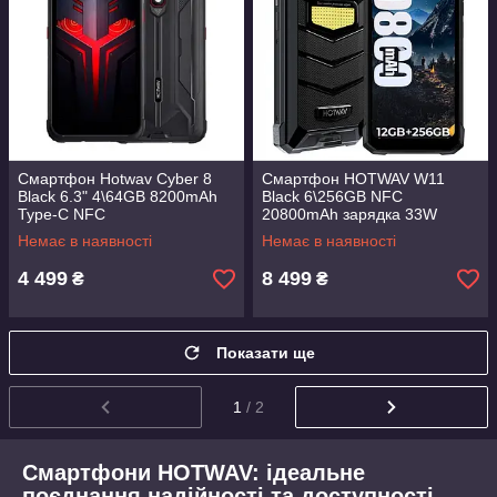
Смартфон Hotwav Cyber 8
Смартфон HOTWAV W11
Black 6.3" 4\64GB 8200mAh
Black 6\256GB NFC
Type-C NFC
20800mAh зарядка 33W
фонарик 280 люмен
Немає в наявності
Немає в наявності
4 499
8 499
₴
₴
Показати ще
1
/ 2
Смартфони HOTWAV: ідеальне
поєднання надійності та доступності