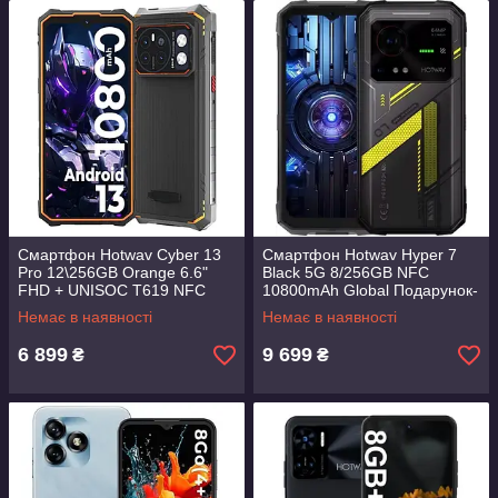
Смартфон Hotwav Cyber 13
Смартфон Hotwav Hyper 7
Pro 12\256GB Orange 6.6"
Black 5G 8/256GB NFC
FHD + UNISOC T619 NFC
10800mAh Global Подарунок-
10800mAh 150 Lumens
Скло!
Немає в наявності
Немає в наявності
6 899
9 699
₴
₴