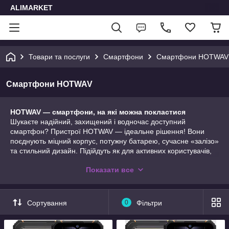
ALIMARKET
Товари та послуги
Смартфони
Смартфони HOTWAV
Смартфони HOTWAV
HOTWAV — смартфони, на які можна покластися
Шукаєте надійний, захищений і водночас доступний
смартфон? Пристрої HOTWAV — ідеальне рішення! Вони
поєднують міцний корпус, потужну батарею, сучасне «залізо»
та стильний дизайн. Підійдуть як для активних користувачів,
так і для щоденних завдань. Замовляйте в ALIMARKET з
Показати все
офіційною гарантією та швидкою доставкою!
Сортування
0
Фільтри