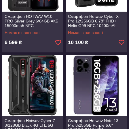
Смартфон HOTWAV W10
Смартфон Hotwav Cyber X
PRO Silver Grey 6\64GB АКБ
Pro 12\256GB 6.78" FHD+
15000mah NFC
Helio G99 NFC 10200mAh
33W Fast Charge
Немає в наявності
Немає в наявності
6 599
10 100
₴
₴
Смартфон Hotwav Cyber 7
Смартфон Hotwav Note 13
8\128GB Black 4G LTE 5G
Pro 8\256GB Purple 6.6"